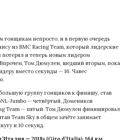
 гонщикам непросто, и в первую очередь
ису из BMC Racing Team, который лидерские
 потерял и теперь новым лидером
 Впрочем, Том Дюмулен, шедший вторым, пока
лидеру вместо секунды — 16. Чавес
ю.
 большую группу гонщиков к финишу, став
oNL-Jumbo — четвёртый, Домеников
ling Team — пятый. Том Дюмулен финишировал
тан Team Sky в общем зачёте занимает
нуту и 10 секунд.
талия — 2018» (Giro d’Italia), 164 км