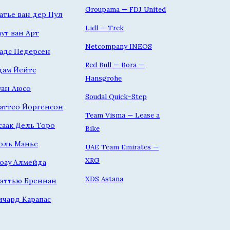
Groupama — FDJ United
атье ван дер Пул
Lidl — Trek
аут ван Арт
Netcompany INEOS
адс Педерсен
Red Bull — Bora —
дам Йейтс
Hansgrohe
уан Аюсо
Soudal Quick-Step
аттео Йоргенсон
Team Visma — Lease a
саак Дель Торо
Bike
оль Манье
UAE Team Emirates —
XRG
оау Алмейда
XDS Astana
эттью Бреннан
ичард Карапас