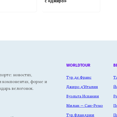
с «Джиро»
WORLDTOUR
В
орте: новостях,
Тур де Франс
Т
и компонентах, форме и
Джиро д'Италия
Й
ндарь велогонок.
Вуэльта Испании
Р
Милан — Сан-Ремо
П
Тур Фландрии
П