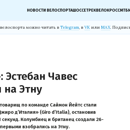
НОВОСТИ ВЕЛОСПОРТА
ШОССЕ
ТРЕК
ВЕЛОКРОСС
МТБ
велоспорта можно читать в
Telegram
, в
VK
или
MAX
. Подпис
 Эстебан Чавес
 на Этну
о товарищ по команде Саймон Йейтс стали
иро д’Италия» (Giro d’Italia), остановив
11 секунд. Колумбиец и британец создали 26-
первыми взобрались на Этну.