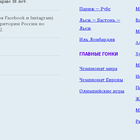
рше 18 лет.
Париж — Рубе
М
 Facebook и Instagram)
Льеж — Бастонь —
В
рритории России по
Льеж
2.
М
Иль Ломбардия
А
Х
ГЛАВНЫЕ ГОНКИ
М
Чемпионат мира
И
Чемпионат Европы
П
Олимпийские игры
Ж
М
Р