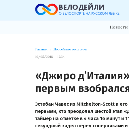
Новости 
Главная
→
Шоссейные велогонки
10/05/2018 — 17:34
«Джиро д’Италия»:
первым взобрался
Эстебан Чавес из Mitchelton-Scott и ег
первыми, кто преодолел шестой этап «Дж
таймер на отметке в 4 часа 16 минут и 
секундный задел перед соперниками и 