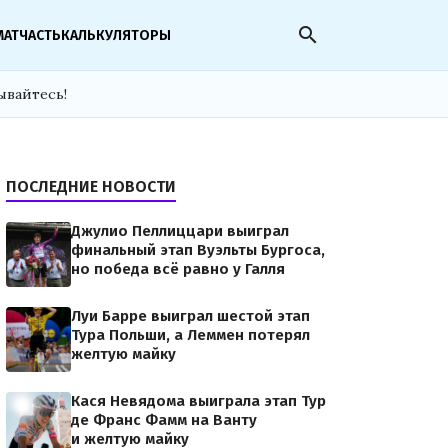
search
МАТЧАСТЬ
КАЛЬКУЛЯТОРЫ
ывайтесь!
ПОСЛЕДНИЕ НОВОСТИ
Джулио Пеллиццари выиграл
финальный этап Вуэльты Бургоса,
но победа всё равно у Галля
Луи Барре выиграл шестой этап
Тура Польши, а Леммен потерял
желтую майку
Кася Невядома выиграла этап Тур
де Франс Фамм на Ванту
и желтую майку