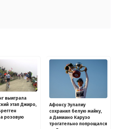
нг выиграла
кий этап Джиро,
Афонсу Эулалиу
Брегген
сохранил белую майку,
ла розовую
а Дамиано Карузо
трогательно попрощался