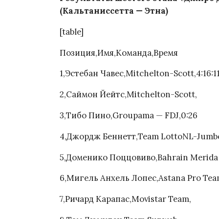
(Кальтаниссетта — Этна)
[table]
Позиция,Имя,Команда,Время
1,Эстебан Чавес,Mitchelton-Scott,4:16:1
2,Саймон Йейтс,Mitchelton-Scott,
3,Тибо Пино,Groupama — FDJ,0:26
4,Джордж Беннетт,Team LottoNL-Jumb
5,Доменико Поццовиво,Bahrain Merida 
6,Мигель Анхель Лопес,Astana Pro Tea
7,Ричард Карапас,Movistar Team,