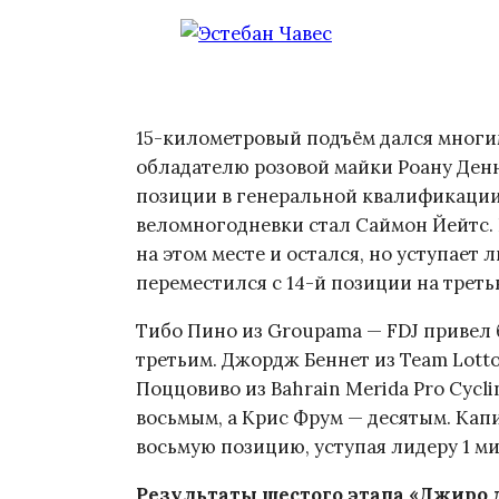
15-километровый подъём дался многим
обладателю розовой майки Роану Денн
позиции в генеральной квалификации
веломногодневки стал Саймон Йейтс.
на этом месте и остался, но уступает 
переместился с 14-й позиции на треть
Тибо Пино из Groupama — FDJ привел
третьим. Джордж Беннет из Team Lott
Поццовиво из Bahrain Merida Pro Cyc
восьмым, а Крис Фрум — десятым. Капи
восьмую позицию, уступая лидеру 1 ми
Результаты шестого этапа «Джиро д’И