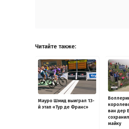
Читайте также:
Воллери
Мауро Шмид выиграл 13-
королевс
й этап «Тур де Франс»
ван дер 
сохрани
майку