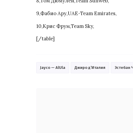
8,Том Дюмулен,Team Sunweb,
9,Фабио Ару,UAE-Team Emirates,
10,Крис Фрум,Team Sky,
[/table]
Jayco — AlUla
Джиро д’Италия
Эстебан 