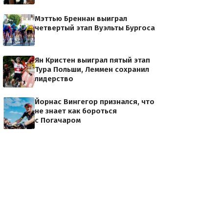
Мэттью Бреннан выиграл
четвертый этап Вуэльты Бургоса
Эстебан Чавес
Ян Кристен выиграл пятый этап
Тура Польши, Леммен сохранил
лидерство
Йорнас Вингегор признался, что
не знает как бороться
с Погачаром