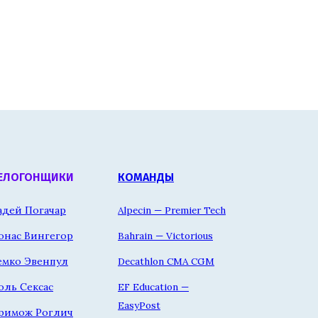
ЕЛОГОНЩИКИ
КОМАНДЫ
адей Погачар
Alpecin — Premier Tech
онас Вингегор
Bahrain — Victorious
емко Эвенпул
Decathlon CMA CGM
оль Сексас
EF Education —
EasyPost
римож Роглич