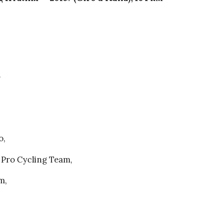
1
o,
Pro Cycling Team,
m,