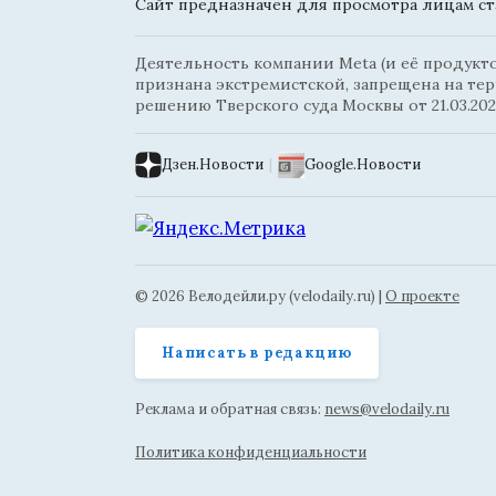
Сайт предназначен для просмотра лицам ста
Деятельность компании Meta (и её продуктов
признана экстремистской, запрещена на те
решению Тверского суда Москвы от 21.03.202
Дзен.Новости
|
Google.Новости
© 2026 Велодейли.ру (velodaily.ru) |
О проекте
Написать в редакцию
Реклама и обратная связь:
news@velodaily.ru
Политика конфиденциальности