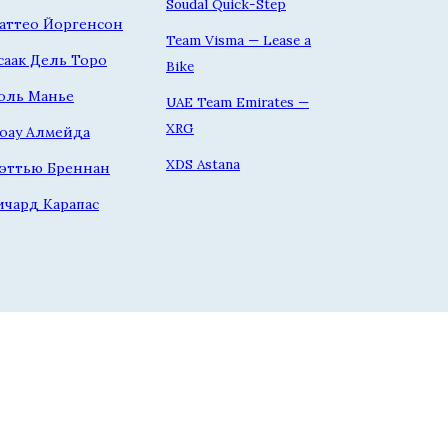
Soudal Quick-Step
аттео Йоргенсон
Team Visma — Lease a
саак Дель Торо
Bike
оль Манье
UAE Team Emirates —
XRG
оау Алмейда
XDS Astana
эттью Бреннан
ичард Карапас