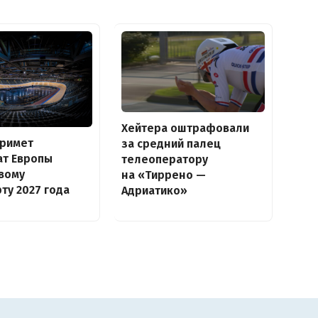
Хейтера оштрафовали
примет
за средний палец
ат Европы
телеоператору
вому
на «Тиррено —
ту 2027 года
Адриатико»