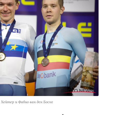
Хейтер и Фабио ван ден Боске