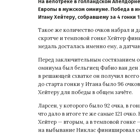
На велотреке в голландском Апелдорн
Европы в мужском омниуме. Победа в и
Итану Хейтеру, собравшему за 4 гонки 1
Такое же количество очков набрал и да
скрэтче и темповой гонке Хейтер фин
медаль досталась именно ему, а датча
Перед заключительным состязанием о
омниума был бельгиец Фабио ван ден Б
в решающей схватке он получил всего 6
до старта гонки у Итана было 96 очко
Хейтеру для победы в общем зачёте.
Ларсен, у которого было 92 очка, в го
что дало в итоге те же самые 121 очко.
Хейтер — вторым, а в темповой гонке 
на выбывание Никлас финишировал се