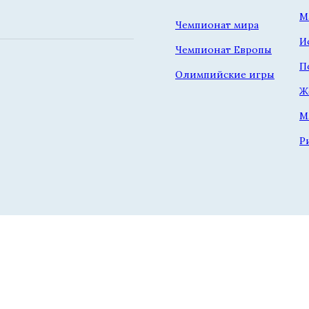
М
Чемпионат мира
И
Чемпионат Европы
П
Олимпийские игры
Ж
М
Р