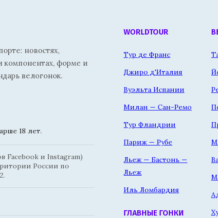
WORLDTOUR
В
орте: новостях,
Тур де Франс
Т
и компонентах, форме и
Джиро д'Италия
Й
ндарь велогонок.
Вуэльта Испании
Р
Милан — Сан-Ремо
П
Тур Фландрии
П
рше 18 лет.
Париж — Рубе
М
 Facebook и Instagram)
Льеж — Бастонь —
В
рритории России по
Льеж
2.
М
Иль Ломбардия
А
Х
ГЛАВНЫЕ ГОНКИ