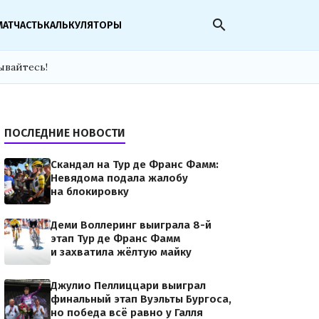
search
МАТЧАСТЬ
КАЛЬКУЛЯТОРЫ
ывайтесь!
ПОСЛЕДНИЕ НОВОСТИ
Скандал на Тур де Франс Фамм:
Невядома подала жалобу
на блокировку
Деми Воллеринг выиграла 8-й
этап Тур де Франс Фамм
и захватила жёлтую майку
Джулио Пеллиццари выиграл
финальный этап Вуэльты Бургоса,
но победа всё равно у Галля