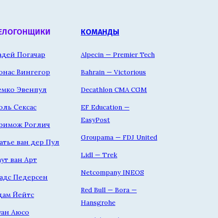
ЕЛОГОНЩИКИ
КОМАНДЫ
адей Погачар
Alpecin — Premier Tech
онас Вингегор
Bahrain — Victorious
емко Эвенпул
Decathlon CMA CGM
оль Сексас
EF Education —
EasyPost
римож Роглич
Groupama — FDJ United
атье ван дер Пул
Lidl — Trek
аут ван Арт
Netcompany INEOS
адс Педерсен
Red Bull — Bora —
дам Йейтс
Hansgrohe
уан Аюсо