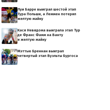
Луи Барре выиграл шестой этап
Тура Польши, а Леммен потерял
желтую майку
Кася Невядома выиграла этап Тур
де Франс Фамм на Ванту
и желтую майку
Мэттью Бреннан выиграл
четвертый этап Вуэльты Бургоса