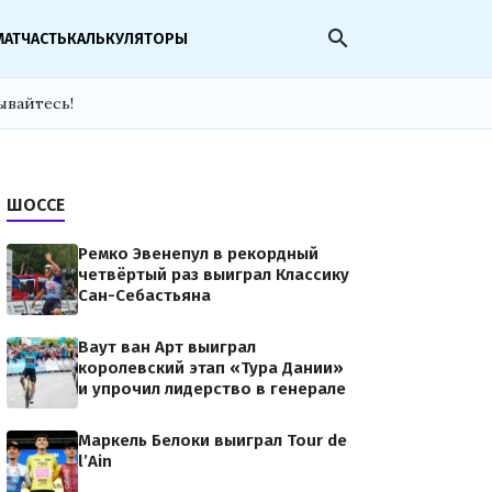
search
МАТЧАСТЬ
КАЛЬКУЛЯТОРЫ
ывайтесь!
ШОССЕ
Ремко Эвенепул в рекордный
четвёртый раз выиграл Классику
Сан-Себастьяна
Ваут ван Арт выиграл
королевский этап «Тура Дании»
и упрочил лидерство в генерале
Маркель Белоки выиграл Tour de
l’Ain