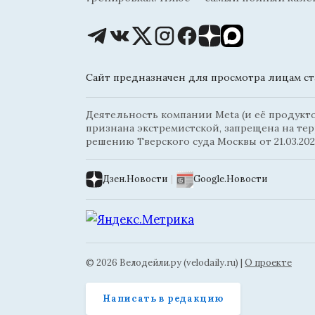
Сайт предназначен для просмотра лицам ста
Деятельность компании Meta (и её продуктов
признана экстремистской, запрещена на те
решению Тверского суда Москвы от 21.03.202
Дзен.Новости
|
Google.Новости
© 2026 Велодейли.ру (velodaily.ru) |
О проекте
Написать в редакцию