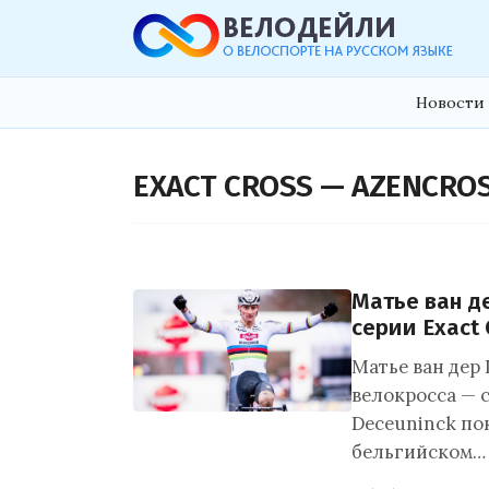
Новости 
EXACT CROSS — AZENCRO
Матье ван д
серии Exact 
Матье ван дер 
велокросса — с
Deceuninck пок
бельгийском…