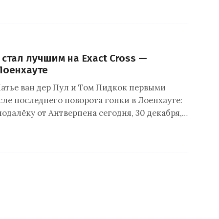
 стал лучшим на Exact Cross —
 Лоенхауте
Матье ван дер Пул и Том Пидкок первыми
сле последнего поворота гонки в Лоенхауте:
одалёку от Антверпена сегодня, 30 декабря,…