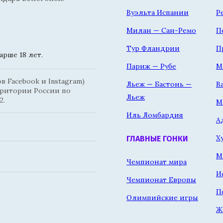
Вуэльта Испании
Р
Милан — Сан-Ремо
П
Тур Фландрии
П
рше 18 лет.
Париж — Рубе
М
 Facebook и Instagram)
Льеж — Бастонь —
В
рритории России по
Льеж
2.
М
Иль Ломбардия
А
Х
ГЛАВНЫЕ ГОНКИ
М
Чемпионат мира
И
Чемпионат Европы
П
Олимпийские игры
Ж