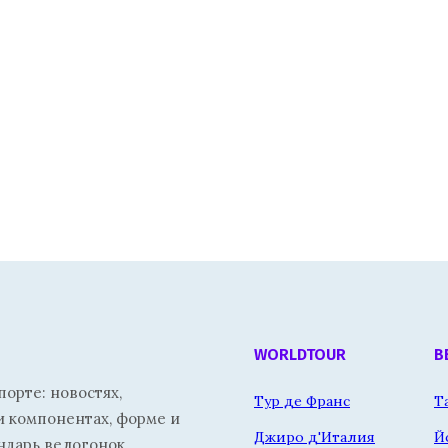
WORLDTOUR
В
орте: новостях,
Тур де Франс
Т
и компонентах, форме и
Джиро д'Италия
Й
ндарь велогонок.