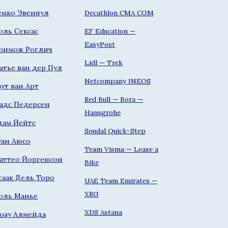
емко Эвенпул
Decathlon CMA CGM
оль Сексас
EF Education —
EasyPost
римож Роглич
Lidl — Trek
атье ван дер Пул
Netcompany INEOS
аут ван Арт
Red Bull — Bora —
адс Педерсен
Hansgrohe
дам Йейтс
Soudal Quick-Step
уан Аюсо
Team Visma — Lease a
аттео Йоргенсон
Bike
саак Дель Торо
UAE Team Emirates —
XRG
оль Манье
XDS Astana
оау Алмейда