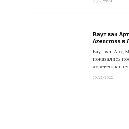
27/12/2024
Ваут ван Арт
Azencross в
Ваут ван Арт, 
показались по
деревенька неп
30/12/2022