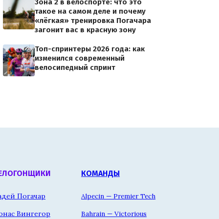
Зона 2 в велоспорте: что это
такое на самом деле и почему
«лёгкая» тренировка Погачара
загонит вас в красную зону
Топ-спринтеры 2026 года: как
изменился современный
велосипедный спринт
ЕЛОГОНЩИКИ
КОМАНДЫ
адей Погачар
Alpecin — Premier Tech
онас Вингегор
Bahrain — Victorious