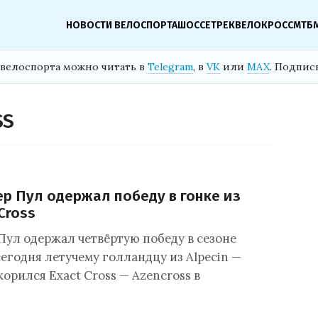
НОВОСТИ ВЕЛОСПОРТА
ШОССЕ
ТРЕК
ВЕЛОКРОСС
МТБ
велоспорта можно читать в
Telegram
, в
VK
или
MAX
. Подпис
SS
ер Пул одержал победу в гонке из
Cross
Пул одержал четвёртую победу в сезоне
егодня летучему голландцу из Alpecin —
орился Exact Cross — Azencross в