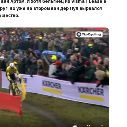
н Артом. И хотя бельгиец из Visma | Lease a
руг, но уже на втором ван дер Пул вырвался
ущество.