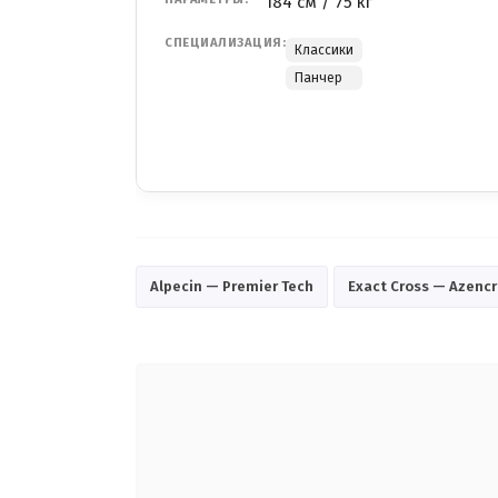
184 см / 75 кг
СПЕЦИАЛИЗАЦИЯ:
Классики
Панчер
Alpecin — Premier Tech
Exact Cross — Azenc