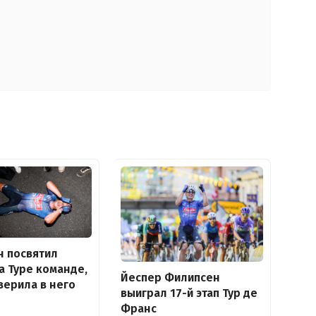
н посвятил
а Туре команде,
Йеспер Филипсен
верила в него
выиграл 17-й этап Тур де
Франс