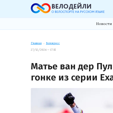
Новости 
Главная
→
Велокросс
27/12/2024 — 17:15
Матье ван дер Пул
гонке из серии Exa