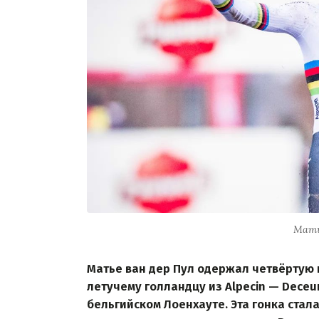
Мать
Матье ван дер Пул одержал четвёртую 
летучему голландцу из Alpecin — Deceun
бельгийском Лоенхауте. Эта гонка стала