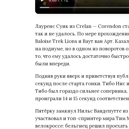
Лауренс Суик из Crelan — Corendon ст
так и не удалось. По мере прохожден
Baloise Trek Lions и Ваут ван Арт. Каза
на подиуме, но в одном из поворотов о
то, что ему удалось достаточно быстр
были впереди.
Подняв руки вверх и приветствуя публ
секунд после старта гонки. Тибо Нис 
Тибо был гораздо сильнее соперника, 
проиграли 14 и 15 секунд соответствен
Пятёрку замкнул Нильс Вандепутте из 
участвовал и топ-спринтер мира Тим 
велокроссе: бельгиец решил проехать