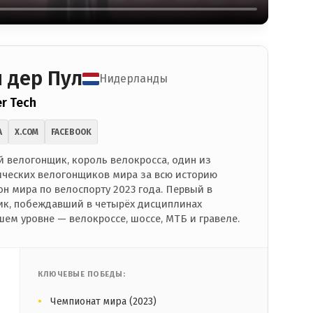
 дер Пул
Нидерланды
er Tech
A
X.COM
FACEBOOK
 велогонщик, король велокросса, один из
ических велогонщиков мира за всю историю
он мира по велоспорту 2023 года. Первый в
ик, побеждавший в четырёх дисциплинах
шем уровне — велокроссе, шоссе, МТБ и гравеле.
КЛЮЧЕВЫЕ ПОБЕДЫ:
Чемпионат мира (2023)