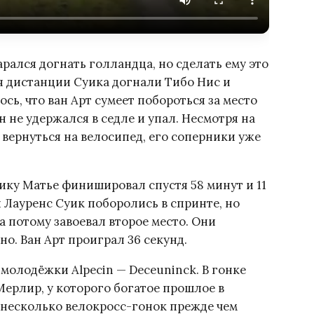
арался догнать голландца, но сделать ему это
ия дистанции Суика догнали Тибо Нис и
лось, что ван Арт сумеет побороться за место
н не удержался в седле и упал. Несмотря на
о вернуться на велосипед, его соперники уже
ику Матье финишировал спустя 58 минут и 11
и Лауренс Суик поборолись в спринте, но
а потому завоевал второе место. Они
но. Ван Арт проиграл 36 секунд.
молодёжки Alpecin — Deceuninck. В гонке
Мерлир, у которого богатое прошлое в
 несколько велокросс-гонок прежде чем