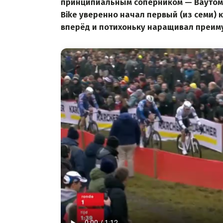
принципиальным соперником — Ваутом ва
Bike уверенно начал первый (из семи) к
вперёд и потихоньку наращивал преим