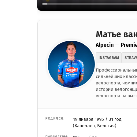
Матье ван
Alpecin — Premi
INSTAGRAM
STRAV
Профессиональный
сильнейших класс
велоспорта, чемпи
истории велогонщ
велоспорта на выс
РОДИЛСЯ:
19 января 1995 / 31 год
(Капеллен, Бельгия)
ПАРАМЕТРЫ: