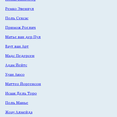
Ремко Эвенпул
Поль Сексас
Примож Роглич
Матье ван дер Пул
Ваут ван Арт
Мадс Педерсен
Адам Йейтс
Хуан Аюсо
Маттео Йоргенсон
Исаак Дель Торо
Поль Манье
Жоау Алмейда