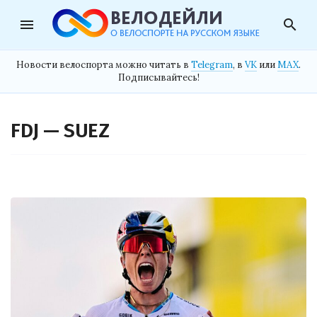
menu
search
Новости велоспорта можно читать в
Telegram
, в
VK
или
MAX
.
Подписывайтесь!
FDJ — SUEZ