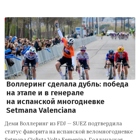
Воллеринг сделала дубль: победа
на этапе и в генерале
на испанской многодневке
Setmana Valenciana
Деми Воллеринг из FDJ — SUEZ подтвердила
статус фаворита на испанской веломногодневке
Setmana Ciclista Volta Femenina. Голландская