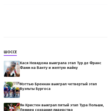
ШОССЕ
Кася Невядома выиграла этап Тур де Франс
Фамм на Ванту и желтую майку
Мэттью Бреннан выиграл четвертый этап
Вуэльты Бургоса
Ян Кристен выиграл пятый этап Тура Польши,
Леммен сохранил лидерство