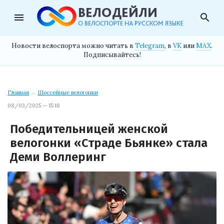
menu
search
Новости велоспорта можно читать в
Telegram
, в
VK
или
MAX
.
Подписывайтесь!
Главная
→
Шоссейные велогонки
08/03/2025 — 15:18
Победительницей женской
велогонки «Страде Бьянке» стала
Деми Воллеринг