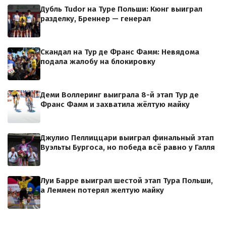
Дубль Tudor на Туре Польши: Кюнг выиграл
разделку, Бреннер — генерал
Скандал на Тур де Франс Фамм: Невядома
подала жалобу на блокировку
Деми Воллеринг выиграла 8-й этап Тур де
Франс Фамм и захватила жёлтую майку
Джулио Пеллиццари выиграл финальный этап
Вуэльты Бургоса, но победа всё равно у Галля
Луи Барре выиграл шестой этап Тура Польши,
а Леммен потерял желтую майку