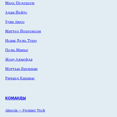
Мадс Педерсен
Адам Йейтс
Хуан Аюсо
Маттео Йоргенсон
Исаак Дель Торо
Поль Манье
Жоау Алмейда
Мэттью Бреннан
Ричард Карапас
КОМАНДЫ
Alpecin — Premier Tech