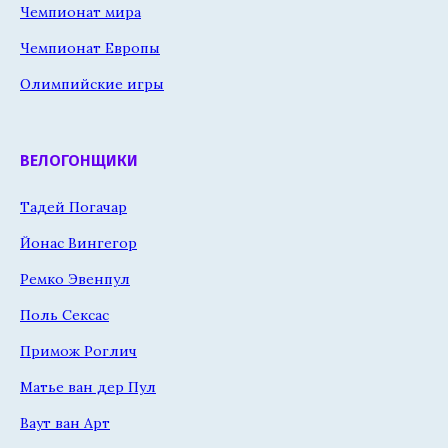
Чемпионат мира
Чемпионат Европы
Олимпийские игры
ВЕЛОГОНЩИКИ
Тадей Погачар
Йонас Вингегор
Ремко Эвенпул
Поль Сексас
Примож Роглич
Матье ван дер Пул
Ваут ван Арт