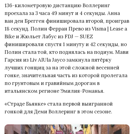
136-километровую дистанцию Воллеринг
проехала за 3 часа 49 минут и 4 секунды. Анна
ван ден Брегген финишировала второй, проиграв
18 секунд. Полин Ферран Прево из Visma | Lease a
Bike и Жюльет Лабус из FDJ — SUEZ
финишировали спустя 1 минуту и 42 секунды, но
Полин стала той, кто поднялась на подиум. Мави
Гарсия из Liv AlUla Jayco замкнула пятёрку
лучших гонщиц за на этой сложной весенней
гонке, значительная часть из которой пролегала
по грунтовым и гравийным дорогам в
итальянском регионе Эмилия-Романья.
«Страде Бьянке» стала первой выигранной
гонкой для Деми Воллеринг в этом сезоне.