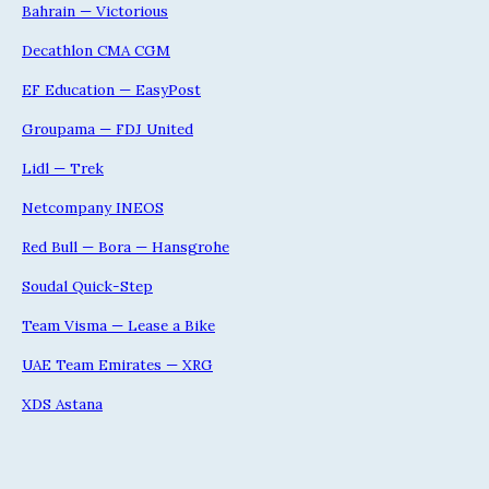
Bahrain — Victorious
Decathlon CMA CGM
EF Education — EasyPost
Groupama — FDJ United
Lidl — Trek
Netcompany INEOS
Red Bull — Bora — Hansgrohe
Soudal Quick-Step
Team Visma — Lease a Bike
UAE Team Emirates — XRG
XDS Astana