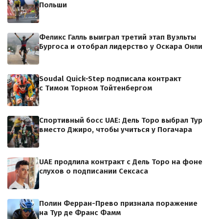
Польши
Феликс Галль выиграл третий этап Вуэльты
Бургоса и отобрал лидерство у Оскара Онли
Soudal Quick-Step подписала контракт
с Тимом Торном Тойтенбергом
Спортивный босс UAE: Дель Торо выбрал Тур
вместо Джиро, чтобы учиться у Погачара
UAE продлила контракт с Дель Торо на фоне
слухов о подписании Сексаса
Полин Ферран-Прево признала поражение
на Тур де Франс Фамм