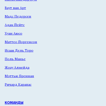
Ваут ван Арт
Мадс Педерсен
Адам Йейтс
Хуан Аюсо
Маттео Йоргенсон
Исаак Дель Торо
Поль Манье
Жоау Алмейда
Мэттью Бреннан
Ричард Карапас
КОМАНДЫ