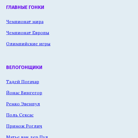
ГЛАВНЫЕ ГОНКИ
Чемпионат мира
Чемпионат Европы
Олимпийские игры
ВЕЛОГОНЩИКИ
Тадей Погачар
Йонас Вингегор
Ремко Эвенпул
Поль Сексас
Примож Роглич
Матье ван дер Пул