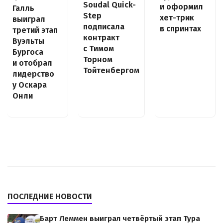
Soudal Quick-
и оформил
Галль
Step
хет-трик
выиграл
подписала
в спринтах
третий этап
контракт
Вуэльты
с Тимом
Бургоса
Торном
и отобрал
Тойтенбергом
лидерство
у Оскара
Онли
ПОСЛЕДНИЕ НОВОСТИ
Барт Леммен выиграл четвёртый этап Тура