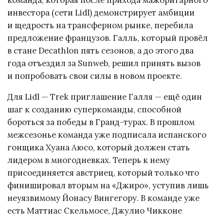
команда, которая после прихода мажоритарного
инвестора (сети Lidl) демонстрирует амбиции
и щедрость на трансферном рынке, перебила
предложение французов. Галль, который провёл
в стане Decathlon пять сезонов, а до этого два
года отъездил за Sunweb, решил принять вызов
и попробовать свои силы в новом проекте.
Для Lidl — Trek приглашение Галля — ещё один
шаг к созданию суперкоманды, способной
бороться за победы в Гранд-турах. В прошлом
межсезонье команда уже подписала испанского
гонщика Хуана Аюсо, который должен стать
лидером в многодневках. Теперь к нему
присоединяется австриец, который только что
финишировал вторым на «Джиро», уступив лишь
неуязвимому Йонасу Вингегору. В команде уже
есть Маттиас Скельмосе, Джулио Чикконе