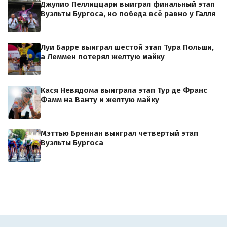
Джулио Пеллиццари выиграл финальный этап
Вуэльты Бургоса, но победа всё равно у Галля
Луи Барре выиграл шестой этап Тура Польши,
а Леммен потерял желтую майку
Кася Невядома выиграла этап Тур де Франс
Фамм на Ванту и желтую майку
Мэттью Бреннан выиграл четвертый этап
Вуэльты Бургоса