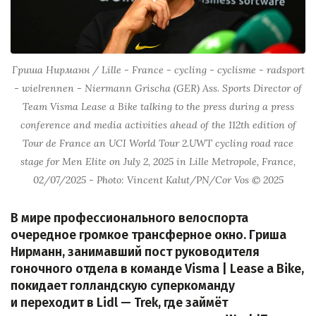
Гриша Нирманн / Lille - France - cycling - cyclisme - radsport
- wielrennen - Niermann Grischa (GER) Ass. Sports Director of
Team Visma Lease a Bike talking to the press during a press
conference and media activities ahead of the 112th edition of
Tour de France an UCI World Tour 2.UWT cycling road race
stage for Men Elite on July 2, 2025 in Lille Metropole, France,
02/07/2025 - Photo: Vincent Kalut/PN/Cor Vos © 2025
В мире профессионального велоспорта
очередное громкое трансферное окно. Гриша
Нирманн, занимавший пост руководителя
гоночного отдела в команде Visma | Lease a Bike,
покидает голландскую суперкоманду
и переходит в Lidl — Trek, где займёт