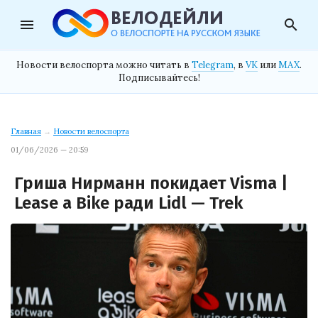
menu
search
Новости велоспорта можно читать в
Telegram
, в
VK
или
MAX
.
Подписывайтесь!
Главная
→
Новости велоспорта
01/06/2026 — 20:59
Гриша Нирманн покидает Visma |
Lease a Bike ради Lidl — Trek