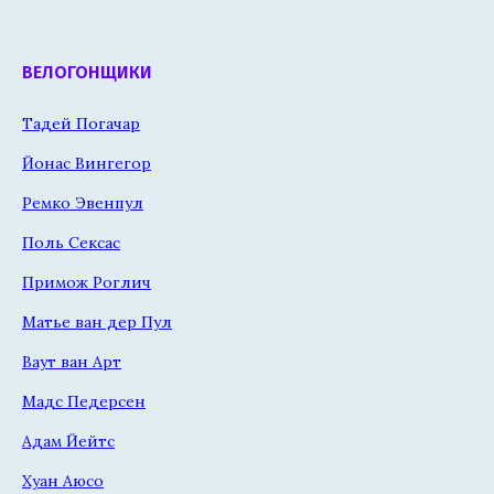
ВЕЛОГОНЩИКИ
Тадей Погачар
Йонас Вингегор
Ремко Эвенпул
Поль Сексас
Примож Роглич
Матье ван дер Пул
Ваут ван Арт
Мадс Педерсен
Адам Йейтс
Хуан Аюсо