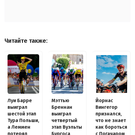
Читайте также:
Луи Барре
Йорнас
Мэттью
выиграл
Вингегор
Бреннан
шестой этап
признался,
выиграл
Тура Польши,
что не знает
четвертый
а Леммен
как бороться
этап Вуэльты
потерял
с Погачаром
Бургоса