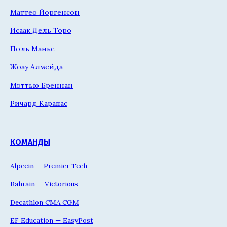
Маттео Йоргенсон
Исаак Дель Торо
Поль Манье
Жоау Алмейда
Мэттью Бреннан
Ричард Карапас
КОМАНДЫ
Alpecin — Premier Tech
Bahrain — Victorious
Decathlon CMA CGM
EF Education — EasyPost