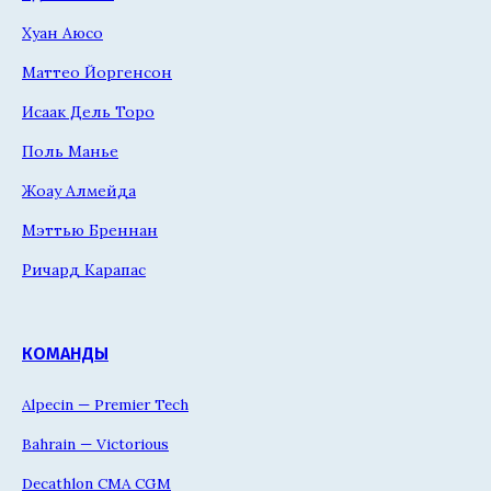
Хуан Аюсо
Маттео Йоргенсон
Исаак Дель Торо
Поль Манье
Жоау Алмейда
Мэттью Бреннан
Ричард Карапас
КОМАНДЫ
Alpecin — Premier Tech
Bahrain — Victorious
Decathlon CMA CGM