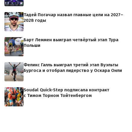
Тадей Погачар назвал главные цели на 2027–
2028 годы
Барт Леммен выиграл четвёртый этап Тура
Польши
Феликс Галль выиграл третий этап Вуэльты
Бургоса и отобрал лидерство у Оскара Онли
Soudal Quick-Step подписала контракт
с Тимом Торном Тойтенбергом