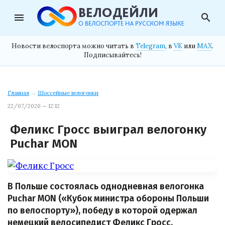
menu
search
Новости велоспорта можно читать в
Telegram
, в
VK
или
MAX
.
Подписывайтесь!
Главная
→
Шоссейные велогонки
22/07/2020 — 12:12
Феликс Гросс выиграл велогонку
Puchar MON
В Польше состоялась однодневная велогонка
Puchar MON («Кубок министра обороны Польши
по велоспорту»), победу в которой одержал
немецкий велосипедист Феликс Гросс,