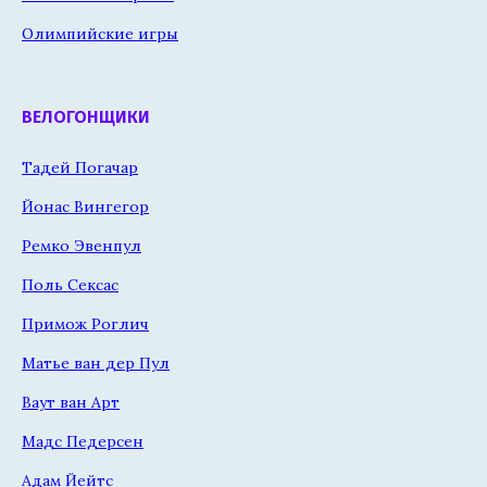
Олимпийские игры
ВЕЛОГОНЩИКИ
Тадей Погачар
Йонас Вингегор
Ремко Эвенпул
Поль Сексас
Примож Роглич
Матье ван дер Пул
Ваут ван Арт
Мадс Педерсен
Адам Йейтс