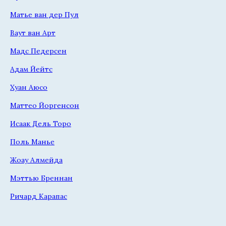
Матье ван дер Пул
Ваут ван Арт
Мадс Педерсен
Адам Йейтс
Хуан Аюсо
Маттео Йоргенсон
Исаак Дель Торо
Поль Манье
Жоау Алмейда
Мэттью Бреннан
Ричард Карапас