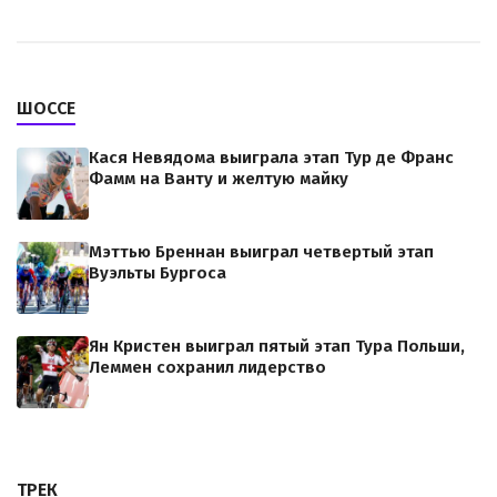
ШОССЕ
Кася Невядома выиграла этап Тур де Франс
Фамм на Ванту и желтую майку
Мэттью Бреннан выиграл четвертый этап
Вуэльты Бургоса
Ян Кристен выиграл пятый этап Тура Польши,
Леммен сохранил лидерство
ТРЕК