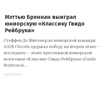
Мэттью Бреннан выиграл
юниорскую «Классику Гвидо
Рейбрука»
Cтеффен Де Шютенер из юниорской команды
AG2R Citroën одержал победу на втором этапе —
последнем — этапе престижной юниорской
велогонки «Классике Гвидо Рейбрука» (Guido
Reybrouck…
20/03/2023