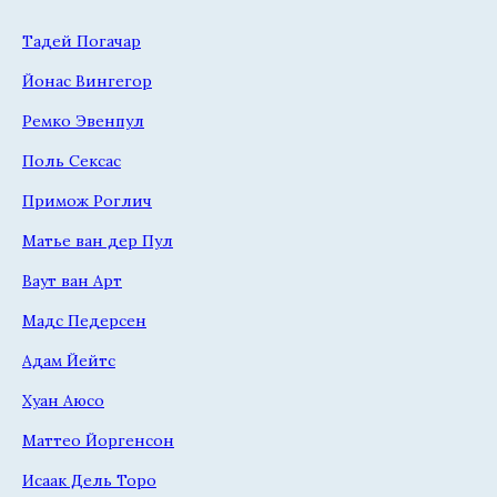
Тадей Погачар
Йонас Вингегор
Ремко Эвенпул
Поль Сексас
Примож Роглич
Матье ван дер Пул
Ваут ван Арт
Мадс Педерсен
Адам Йейтс
Хуан Аюсо
Маттео Йоргенсон
Исаак Дель Торо