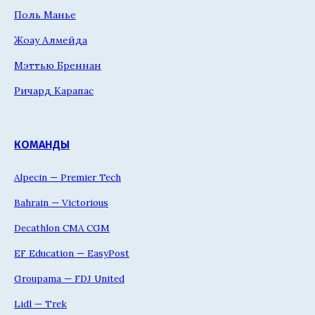
Поль Манье
Жоау Алмейда
Мэттью Бреннан
Ричард Карапас
КОМАНДЫ
Alpecin — Premier Tech
Bahrain — Victorious
Decathlon CMA CGM
EF Education — EasyPost
Groupama — FDJ United
Lidl — Trek