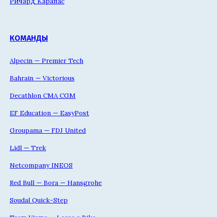
Ричард Карапас
КОМАНДЫ
Alpecin — Premier Tech
Bahrain — Victorious
Decathlon CMA CGM
EF Education — EasyPost
Groupama — FDJ United
Lidl — Trek
Netcompany INEOS
Red Bull — Bora — Hansgrohe
Soudal Quick-Step