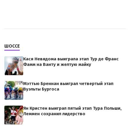
ШОССЕ
Кася Невядома выиграла этап Тур де Франс
Фамм на Ванту и желтую майку
Мэттью Бреннан выиграл четвертый этап
Вуэльты Бургоса
Ян Кристен выиграл пятый этап Тура Польши,
Леммен сохранил лидерство