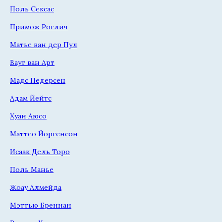
Поль Сексас
Примож Роглич
Матье ван дер Пул
Ваут ван Арт
Мадс Педерсен
Адам Йейтс
Хуан Аюсо
Маттео Йоргенсон
Исаак Дель Торо
Поль Манье
Жоау Алмейда
Мэттью Бреннан