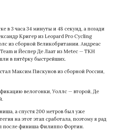
 в 3 часа 34 минуты и 48 секунд, а позади
ксандр Кригер из Leopard Pro Cycling
лс из сборной Великобритании. Андреас
g Team и Йеспер Де Лаат из Metec — TKH
ошли в пятёрку быстрейших.
стал Максим Пискунов из сборной России,
фикацию велогонки, Уоллс — второй, Де
й.
ниша, а спустя 200 метров был уже
егия на этот этап сработала, поэтому я рад
зал после финиша Филиппо Фортин.