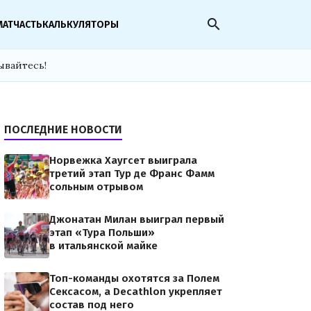
search
МАТЧАСТЬ
КАЛЬКУЛЯТОРЫ
ывайтесь!
ПОСЛЕДНИЕ НОВОСТИ
Норвежка Хаугсет выиграла
третий этап Тур де Франс Фамм
сольным отрывом
Джонатан Милан выиграл первый
этап «Тура Польши»
в итальянской майке
Топ-команды охотятся за Полем
Сексасом, а Decathlon укрепляет
состав под него