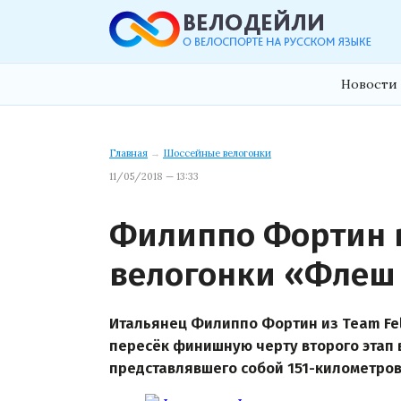
Новости 
Главная
→
Шоссейные велогонки
11/05/2018 — 13:33
Филиппо Фортин в
велогонки «Флеш
Итальянец Филиппо Фортин из Team Fel
пересёк финишную черту второго этап 
представлявшего собой 151-километро