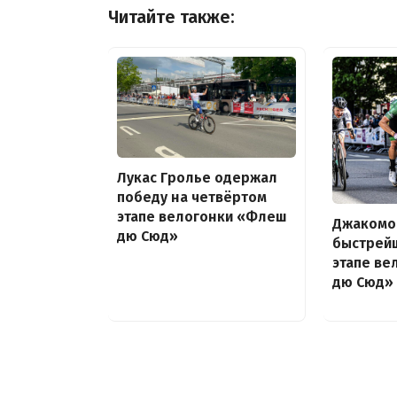
Читайте также:
Лукас Гролье одержал
победу на четвёртом
этапе велогонки «Флеш
Джакомо
дю Сюд»
быстрей
этапе в
дю Сюд»