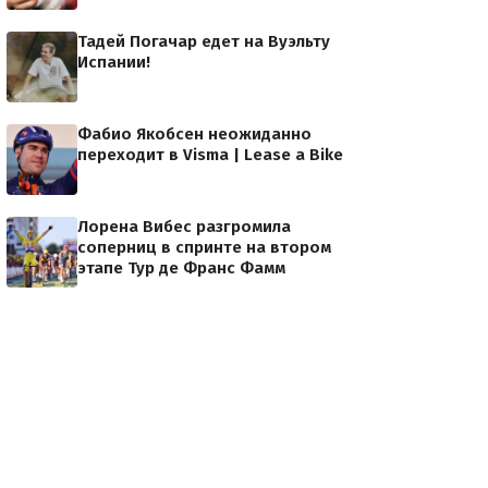
Тадей Погачар едет на Вуэльту
Филиппо Фортин
Испании!
Фабио Якобсен неожиданно
переходит в Visma | Lease a Bike
Лорена Вибес разгромила
соперниц в спринте на втором
этапе Тур де Франс Фамм