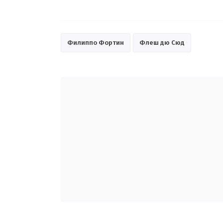
Филиппо Фортин
Флеш дю Сюд