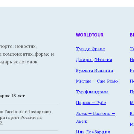
WORLDTOUR
В
орте: новостях,
Тур де Франс
Т
и компонентах, форме и
Джиро д'Италия
Й
ндарь велогонок.
Вуэльта Испании
Р
Милан — Сан-Ремо
П
Тур Фландрии
П
рше 18 лет.
Париж — Рубе
М
 Facebook и Instagram)
Льеж — Бастонь —
В
рритории России по
Льеж
2.
М
Иль Ломбардия