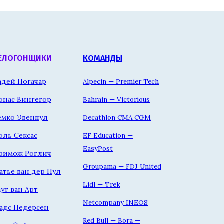
ЕЛОГОНЩИКИ
КОМАНДЫ
адей Погачар
Alpecin — Premier Tech
онас Вингегор
Bahrain — Victorious
емко Эвенпул
Decathlon CMA CGM
оль Сексас
EF Education —
EasyPost
римож Роглич
Groupama — FDJ United
атье ван дер Пул
Lidl — Trek
аут ван Арт
Netcompany INEOS
адс Педерсен
Red Bull — Bora —