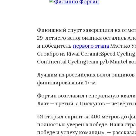
Финишный спурт завершился на отметке
29-летнего велогонщика остались Але
и победитель
первого этапа
Мэттью Уо
Стокбро из Riwal CeramicSpeed Cyclin
Continental Cyclingteam p/b Mantel в
Лучшим из российских велогонщиков 
финишировавший 17-м.
Фортин возглавил генеральную квали
Лаат — третий, а Пискунов — четвёрты
«Я открыл спринт за 400 метров до фи
полностью уверен в победе. Наша страт
победе и успеху команды», — расска