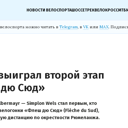
НОВОСТИ ВЕЛОСПОРТА
ШОССЕ
ТРЕК
ВЕЛОКРОСС
МТБ
велоспорта можно читать в
Telegram
, в
VK
или
MAX
. Подпис
ыиграл второй этап
 дю Сюд»
bermayr — Simplon Wels стал первым, кто
велогонки «Флеш дю Сюд» (Flèche du Sud),
вую дистанцию по окрестности Рюмеланжа.