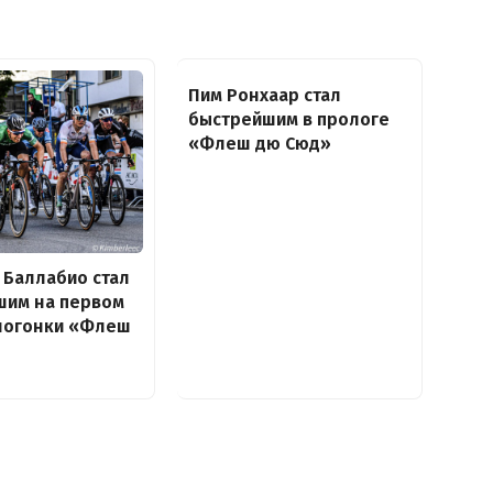
Пим Ронхаар стал
быстрейшим в прологе
«Флеш дю Сюд»
 Баллабио стал
шим на первом
елогонки «Флеш