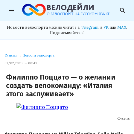
menu
search
Новости велоспорта можно читать в
Telegram
, в
VK
или
MAX
.
Подписывайтесь!
Главная
→
Новости велоспорта
01/02/2018 — 00:43
Филиппо Поццато — о желании
создать велокоманду: «Италия
этого заслуживает»
Филипп