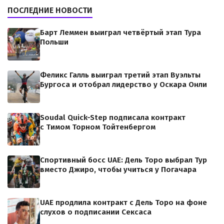
ПОСЛЕДНИЕ НОВОСТИ
Барт Леммен выиграл четвёртый этап Тура
Польши
Феликс Галль выиграл третий этап Вуэльты
Бургоса и отобрал лидерство у Оскара Онли
Soudal Quick-Step подписала контракт
с Тимом Торном Тойтенбергом
Спортивный босс UAE: Дель Торо выбрал Тур
вместо Джиро, чтобы учиться у Погачара
UAE продлила контракт с Дель Торо на фоне
слухов о подписании Сексаса