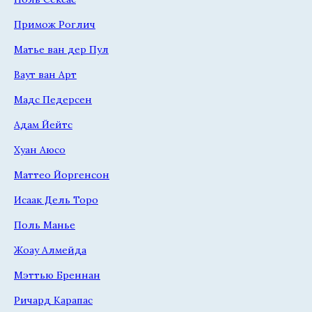
Примож Роглич
Матье ван дер Пул
Ваут ван Арт
Мадс Педерсен
Адам Йейтс
Хуан Аюсо
Маттео Йоргенсон
Исаак Дель Торо
Поль Манье
Жоау Алмейда
Мэттью Бреннан
Ричард Карапас