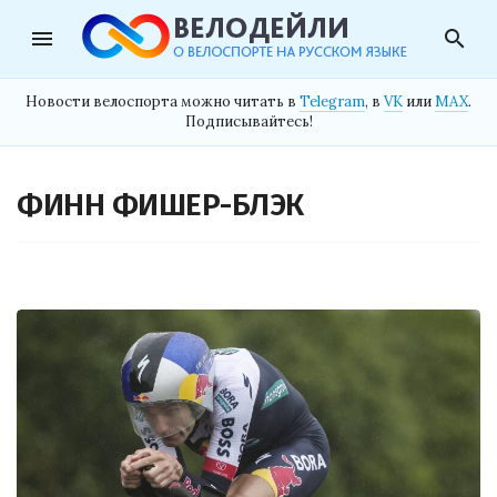
menu
search
Новости велоспорта можно читать в
Telegram
, в
VK
или
MAX
.
Подписывайтесь!
ФИНН ФИШЕР-БЛЭК