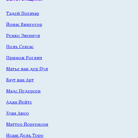
Тадей Погачар
Йонас Вингегор
Ремко Эвенпул
Поль Сексас
Примож Роглич
Матье ван дер Пул
Ваут ван Арт
Мадс Педерсен
Адам Йейтс
Хуан Аюсо
Маттео Йоргенсон
Исаак Дель Торо