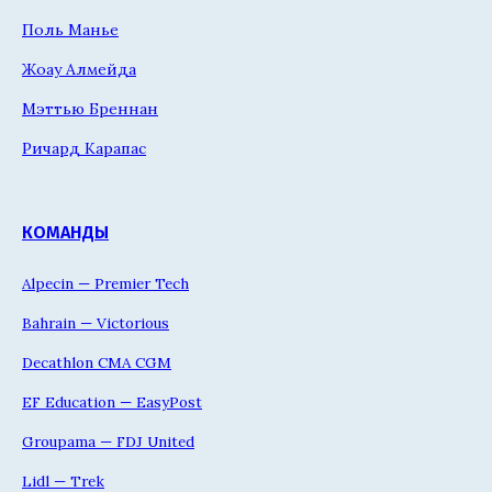
Поль Манье
Жоау Алмейда
Мэттью Бреннан
Ричард Карапас
КОМАНДЫ
Alpecin — Premier Tech
Bahrain — Victorious
Decathlon CMA CGM
EF Education — EasyPost
Groupama — FDJ United
Lidl — Trek