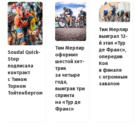
Тим Мерлир
выиграл 12-
й этап «Тур
Тим Мерлир
де Франс»,
Soudal Quick-
оформил
опередив
Step
шестой хет-
Коя
подписала
трик
в финале
контракт
за четыре
с огромным
с Тимом
года,
завалом
Торном
выиграв три
Тойтенбергом
спринта
на «Тур де
Франс»