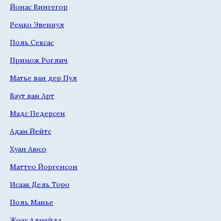
Йонас Вингегор
Ремко Эвенпул
Поль Сексас
Примож Роглич
Матье ван дер Пул
Ваут ван Арт
Мадс Педерсен
Адам Йейтс
Хуан Аюсо
Маттео Йоргенсон
Исаак Дель Торо
Поль Манье
Жоау Алмейда