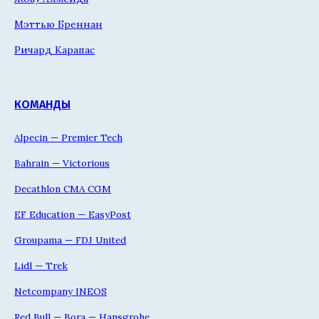
Мэттью Бреннан
Ричард Карапас
КОМАНДЫ
Alpecin — Premier Tech
Bahrain — Victorious
Decathlon CMA CGM
EF Education — EasyPost
Groupama — FDJ United
Lidl — Trek
Netcompany INEOS
Red Bull — Bora — Hansgrohe