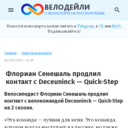
menu
search
Новости велоспорта можно читать в
Telegram
, в
VK
или
MAX
.
Подписывайтесь!
Главная
→
Новости велоспорта
10/09/2021 — 12:49
Флориан Сенешаль продлил
контакт с Deceuninck — Quick-Step
Велосипедист Флориан Сенешаль продлил
контакт с велокомандой Deceuninck — Quick-Step
на 2 сезона.
«Эта команда — лучшая для меня. Это команда,
которая всегда выступает в классике, но также