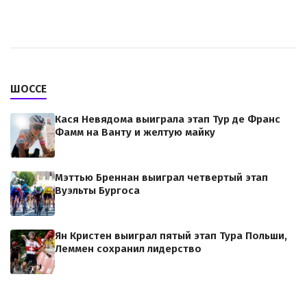
ШОССЕ
Кася Невядома выиграла этап Тур де Франс
Фамм на Ванту и желтую майку
Мэттью Бреннан выиграл четвертый этап
Вуэльты Бургоса
Ян Кристен выиграл пятый этап Тура Польши,
Леммен сохранил лидерство