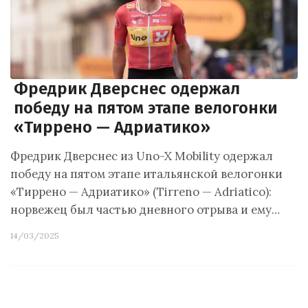
Фредрик Дверснес одержал
победу на пятом этапе велогонки
«Тиррено — Адриатико»
Фредрик Дверснес из Uno-X Mobility одержал
победу на пятом этапе итальянской велогонки
«Тиррено — Адриатико» (Tirreno — Adriatico):
норвежец был частью дневного отрыва и ему…
14/03/2025