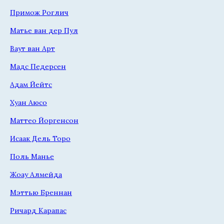
Примож Роглич
Матье ван дер Пул
Ваут ван Арт
Мадс Педерсен
Адам Йейтс
Хуан Аюсо
Маттео Йоргенсон
Исаак Дель Торо
Поль Манье
Жоау Алмейда
Мэттью Бреннан
Ричард Карапас