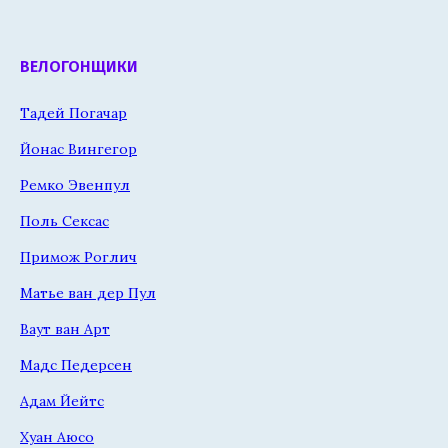
ВЕЛОГОНЩИКИ
Тадей Погачар
Йонас Вингегор
Ремко Эвенпул
Поль Сексас
Примож Роглич
Матье ван дер Пул
Ваут ван Арт
Мадс Педерсен
Адам Йейтс
Хуан Аюсо