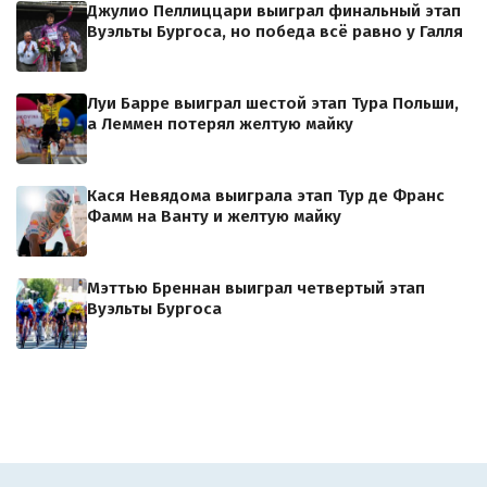
Джулио Пеллиццари выиграл финальный этап
Вуэльты Бургоса, но победа всё равно у Галля
Луи Барре выиграл шестой этап Тура Польши,
а Леммен потерял желтую майку
Кася Невядома выиграла этап Тур де Франс
Фамм на Ванту и желтую майку
Мэттью Бреннан выиграл четвертый этап
Вуэльты Бургоса