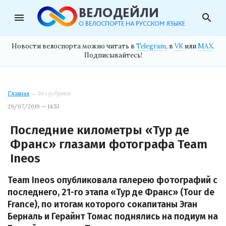
menu
search
Новости велоспорта можно читать в
Telegram
, в
VK
или
MAX
.
Подписывайтесь!
Главная
→ Без рубрики
29/07/2019 — 14:53
Последние километры «Тур де
Франс» глазами фотографа Team
Ineos
Team Ineos опубликовала галерею фотографий с
последнего, 21-го этапа «Тур де Франс» (Tour de
France), по итогам которого сокапитаны Эган
Берналь и Герайнт Томас поднялись на подиум на