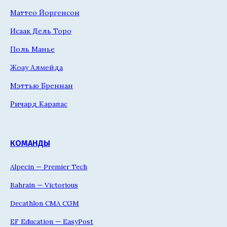
Маттео Йоргенсон
Исаак Дель Торо
Поль Манье
Жоау Алмейда
Мэттью Бреннан
Ричард Карапас
КОМАНДЫ
Alpecin — Premier Tech
Bahrain — Victorious
Decathlon CMA CGM
EF Education — EasyPost