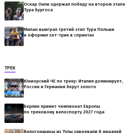
Оскар Онли одержал победу на втором этапе
Тура Бургоса
Милан выиграл третий этап Тура Польши
и оформил хет-трик в спринтах
ТРЕК
Юниорский ЧЕ по треку: Италия доминирует,
Россия и Германия берут золото
Берлин примет чемпионат Европы
по трековому велоспорту 2027 года
Велогонщицы из Тулы завоевали 8 медалей