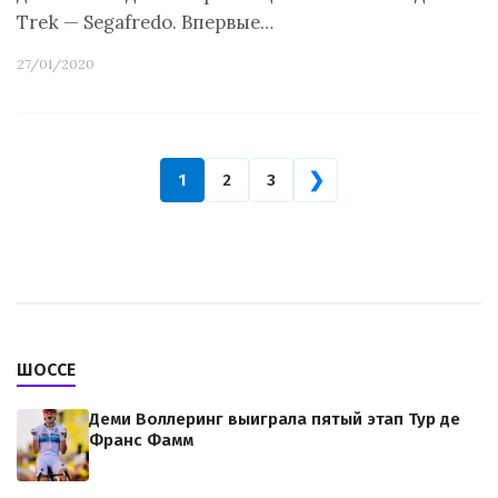
Trek — Segafredo. Впервые…
27/01/2020
❯
1
2
3
ШОССЕ
Деми Воллеринг выиграла пятый этап Тур де
Франс Фамм