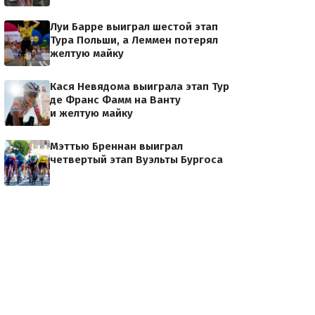
Луи Барре выиграл шестой этап
Тура Польши, а Леммен потерял
желтую майку
Кася Невядома выиграла этап Тур
де Франс Фамм на Ванту
и желтую майку
Мэттью Бреннан выиграл
четвертый этап Вуэльты Бургоса