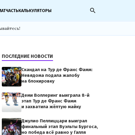
search
МАТЧАСТЬ
КАЛЬКУЛЯТОРЫ
ывайтесь!
ПОСЛЕДНИЕ НОВОСТИ
Скандал на Тур де Франс Фамм:
Невядома подала жалобу
на блокировку
Деми Воллеринг выиграла 8-й
этап Тур де Франс Фамм
и захватила жёлтую майку
Джулио Пеллиццари выиграл
финальный этап Вуэльты Бургоса,
но победа всё равно у Галля