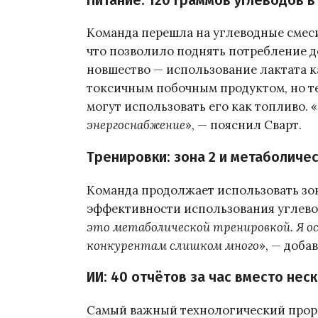
Питание: 120 граммов углеводов в 
Команда перешла на углеводные смеси
что позволило поднять потребление до
новшество — использование лактата к
токсичным побочным продуктом, но те
могут использовать его как топливо. «
энергоснабжение
», — пояснил Сварт.
Тренировки: зона 2 и метаболиче
Команда продолжает использовать зон
эффективности использования углевод
это метаболической тренировкой. Я о
конкурентам слишком много
», — доба
ИИ: 40 отчётов за час вместо нес
Самый важный технологический проры