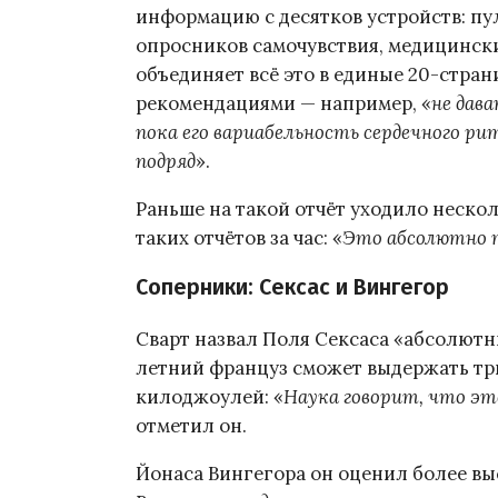
информацию с десятков устройств: пул
опросников самочувствия, медицински
объединяет всё это в единые 20-стра
рекомендациями — например, «
не дав
пока его вариабельность сердечного ри
подряд
».
Раньше на такой отчёт уходило нескол
таких отчётов за час: «
Это абсолютно 
Соперники: Сексас и Вингегор
Сварт назвал Поля Сексаса «абсолютны
летний француз сможет выдержать три
килоджоулей: «
Наука говорит, что эт
отметил он.
Йонаса Вингегора он оценил более выс