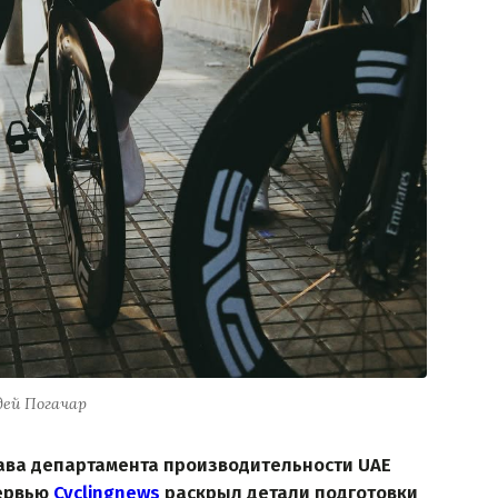
дей Погачар
лава департамента производительности UAE
тервью
Cyclingnews
раскрыл детали подготовки