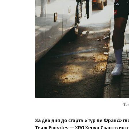
Та
За два дня до старта «Тур де Франс» г
Team Emirates — XRG Херун Сварт в ин