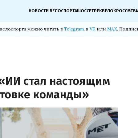
НОВОСТИ ВЕЛОСПОРТА
ШОССЕ
ТРЕК
ВЕЛОКРОСС
МТБ
велоспорта можно читать в
Telegram
, в
VK
или
MAX
. Подпис
 «ИИ стал настоящим
отовке команды»