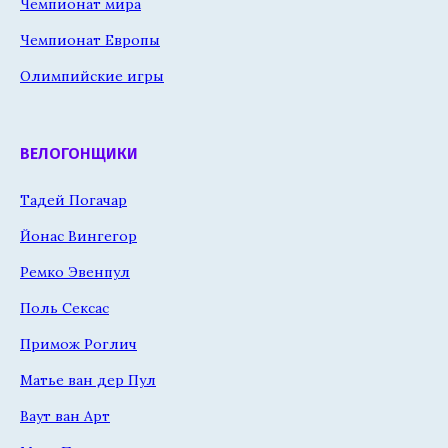
Чемпионат мира
Чемпионат Европы
Олимпийские игры
ВЕЛОГОНЩИКИ
Тадей Погачар
Йонас Вингегор
Ремко Эвенпул
Поль Сексас
Примож Роглич
Матье ван дер Пул
Ваут ван Арт