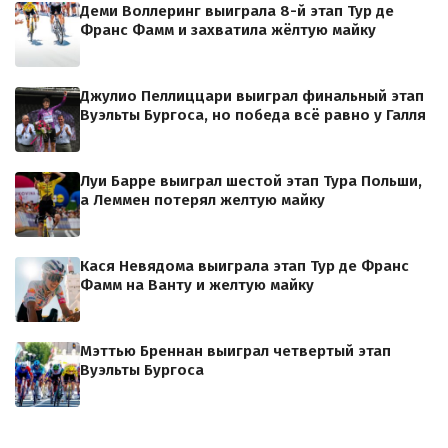
Деми Воллеринг выиграла 8-й этап Тур де
Франс Фамм и захватила жёлтую майку
Джулио Пеллиццари выиграл финальный этап
Вуэльты Бургоса, но победа всё равно у Галля
Луи Барре выиграл шестой этап Тура Польши,
а Леммен потерял желтую майку
Кася Невядома выиграла этап Тур де Франс
Фамм на Ванту и желтую майку
Мэттью Бреннан выиграл четвертый этап
Вуэльты Бургоса