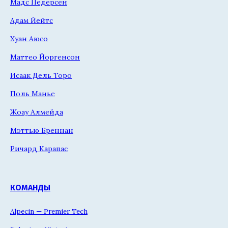
Мадс Педерсен
Адам Йейтс
Хуан Аюсо
Маттео Йоргенсон
Исаак Дель Торо
Поль Манье
Жоау Алмейда
Мэттью Бреннан
Ричард Карапас
КОМАНДЫ
Alpecin — Premier Tech