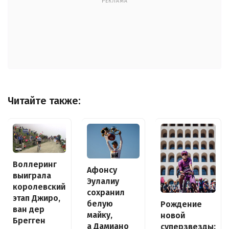
РЕКЛАМА
Читайте также:
Воллеринг
Афонсу
выиграла
Эулалиу
королевский
сохранил
этап Джиро,
белую
Рождение
ван дер
майку,
новой
Брегген
а Дамиано
суперзвезды: