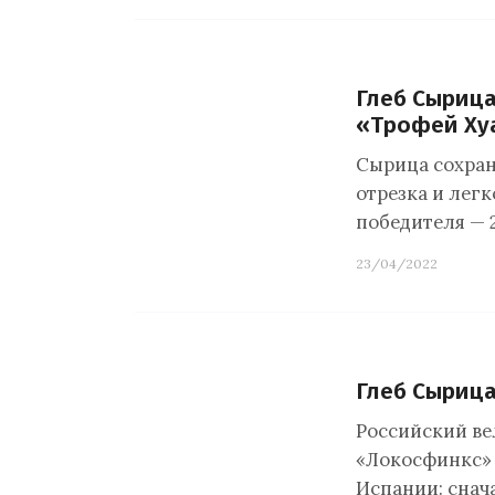
Глеб Сырица
«Трофей Ху
Сырица сохран
отрезка и легк
победителя — 2
23/04/2022
Глеб Сырица
Российский ве
«Локосфинкс» 
Испании: снач