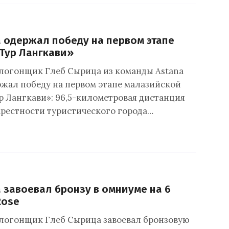
 одержал победу на первом этапе
Тур Лангкави»
логонщик Глеб Сырица из команды Astana
ржал победу на первом этапе малазийской
р Лангкави»: 96,5-километровая дистанция
крестности туристического города…
 завоевал бронзу в омниуме на 6
Rose
логонщик Глеб Сырица завоевал бронзовую