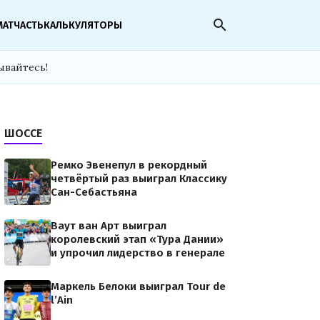
search
МАТЧАСТЬ
КАЛЬКУЛЯТОРЫ
ывайтесь!
ШОССЕ
Ремко Эвенепул в рекордный
четвёртый раз выиграл Классику
Сан-Себастьяна
Ваут ван Арт выиграл
королевский этап «Тура Дании»
и упрочил лидерство в генерале
Маркель Белоки выиграл Tour de
l’Ain