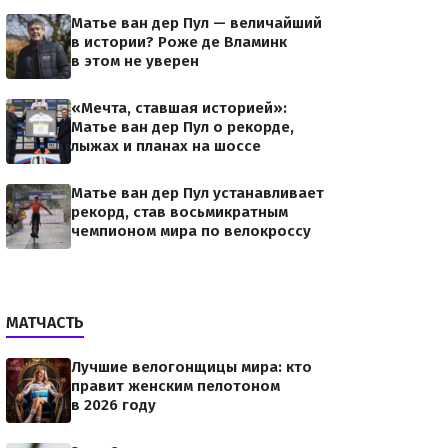
Матье ван дер Пул — величайший
в истории? Роже де Вламинк
в этом не уверен
«Мечта, ставшая историей»:
Матье ван дер Пул о рекорде,
лыжах и планах на шоссе
Матье ван дер Пул устанавливает
рекорд, став восьмикратным
чемпионом мира по велокроссу
МАТЧАСТЬ
Лучшие велогонщицы мира: кто
правит женским пелотоном
в 2026 году