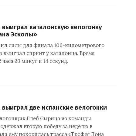
 выиграл каталонскую велогонку
ана Эсколы»
ил силы для финала 106-километрового
о выиграл спринт у каталонца. Время
 часа 29 минут и 14 секунд.
 выиграл две испанские велогонки
логонщик Глеб Сырица из команды
одержал вторую победу за неделю в
ала ему покорилась трасса «Трофея Дона