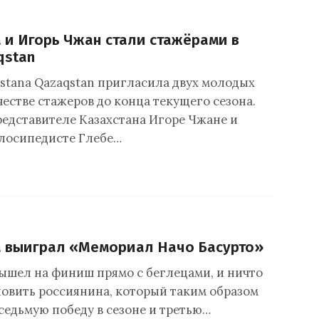
 и Игорь Чжан стали стажёрами в
qstan
stana Qazaqstan пригласила двух молодых
естве стажеров до конца текущего сезона.
представителе Казахстана Игоре Чжане и
лосипедисте Глебе…
а выиграл «Мемориал Начо Басурто»
ышел на финиш прямо с беглецами, и ничто
новить россиянина, который таким образом
седьмую победу в сезоне и третью…