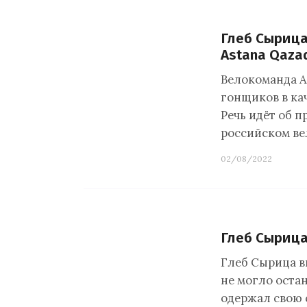
Глеб Сырица
Astana Qaza
Велокоманда A
гонщиков в кач
Речь идёт об 
российском ве
02/08/2022
Глеб Сыриц
Глеб Сырица в
не могло оста
одержал свою 