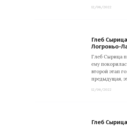
12/06/2022
Глеб Сырица
Логроньо-Л
Глеб Сырица п
ему покорилас
второй этап го
предыдущая, э
12/06/2022
Глеб Сырица