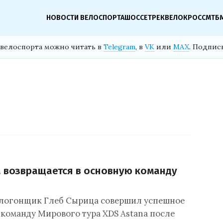
НОВОСТИ ВЕЛОСПОРТА
ШОССЕ
ТРЕК
ВЕЛОКРОСС
МТБ
велоспорта можно читать в
Telegram
, в
VK
или
MAX
. Подпис
 возвращается в основную команду
елогонщик Глеб Сырица совершил успешное
 команду Мирового тура XDS Astana после