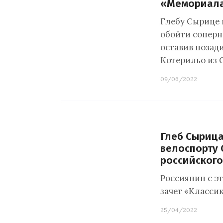
«Мемориала
Глебу Сырице 
обойти соперн
оставив позад
Котерильо из
09/06/2022
Глеб Сырица
велоспорту 
российского
Россиянин с э
зачет «Класси
25/04/2022