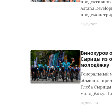
продуктивного
Astana Develo
продемонстри
06/11/2025
Винокуров 
Сырицы из о
молодёжку
Генеральный м
объяснил прич
Глеба Сырицы 
молодёжку. По
30/12/2024