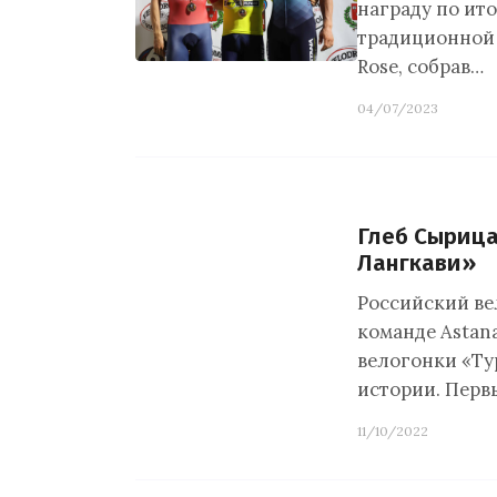
награду по ито
традиционной и
Rose, собрав…
04/07/2023
Глеб Сырица
Лангкави»
Российский в
команде Astana
велогонки «Тур
истории. Перв
11/10/2022