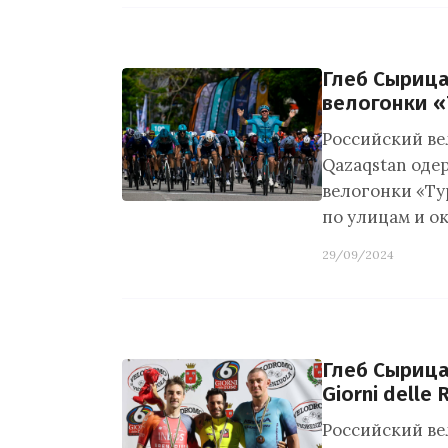
Глеб Сырица
велогонки «
Российский ве
Qazaqstan оде
велогонки «Ту
по улицам и о
29/09/2024
Глеб Сырица
Giorni delle 
Российский ве