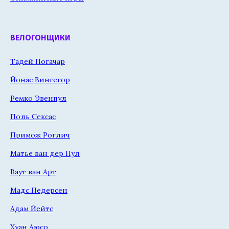
ВЕЛОГОНЩИКИ
Тадей Погачар
Йонас Вингегор
Ремко Эвенпул
Поль Сексас
Примож Роглич
Матье ван дер Пул
Ваут ван Арт
Мадс Педерсен
Адам Йейтс
Хуан Аюсо