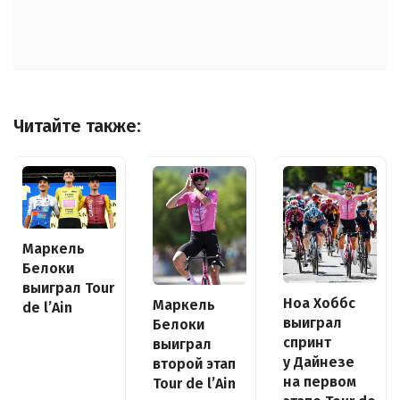
Читайте также:
Маркель
Белоки
выиграл Tour
Ноа Хоббс
Маркель
de l’Ain
выиграл
Белоки
спринт
выиграл
у Дайнезе
второй этап
на первом
Tour de l’Ain