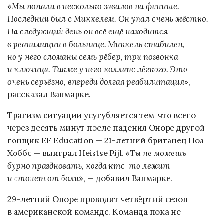
«
Мы попали в несколько завалов на финише.
Последний был с Миккелем. Он упал очень жёстко.
На следующий день он всё ещё находится
в реанимации в больнице. Миккель стабилен,
но у него сломаны семь рёбер, три позвонка
и ключица. Также у него коллапс лёгкого. Это
очень серьёзно, впереди долгая реабилитация
», —
рассказал Ванмарке.
Трагизм ситуации усугубляется тем, что всего
через десять минут после падения Оноре другой
гонщик EF Education — 21-летний британец Ноа
Хоббс — выиграл Heistse Pijl. «
Ты не можешь
бурно праздновать, когда кто-то лежит
и стонет от боли
», — добавил Ванмарке.
29-летний Оноре проводит четвёртый сезон
в американской команде. Команда пока не