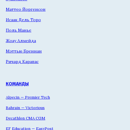
Маттео Йоргенсон
Исаак Дель Торо
Поль Манье
Жоау Алмейда
Мэттью Бреннан
Ричард Карапас
КОМАНДЫ
Alpecin — Premier Tech
Bahrain — Victorious
Decathlon CMA CGM
EF Education — EasyPost