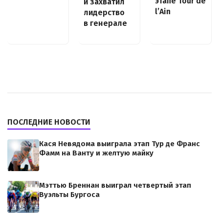
этапе Tour de
и захватил
l’Ain
лидерство
в генерале
ПОСЛЕДНИЕ НОВОСТИ
Кася Невядома выиграла этап Тур де Франс
Фамм на Ванту и желтую майку
Мэттью Бреннан выиграл четвертый этап
Вуэльты Бургоса