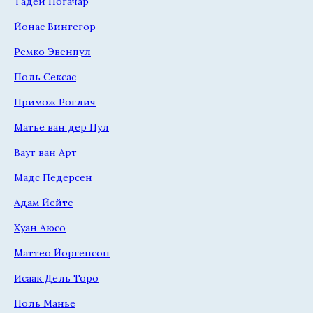
Тадей Погачар
Йонас Вингегор
Ремко Эвенпул
Поль Сексас
Примож Роглич
Матье ван дер Пул
Ваут ван Арт
Мадс Педерсен
Адам Йейтс
Хуан Аюсо
Маттео Йоргенсон
Исаак Дель Торо
Поль Манье