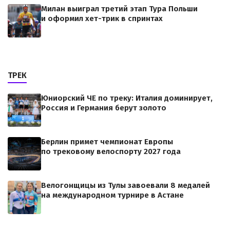
Милан выиграл третий этап Тура Польши
и оформил хет-трик в спринтах
ТРЕК
Юниорский ЧЕ по треку: Италия доминирует,
Россия и Германия берут золото
Берлин примет чемпионат Европы
по трековому велоспорту 2027 года
Велогонщицы из Тулы завоевали 8 медалей
на международном турнире в Астане