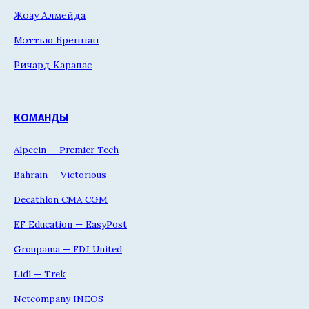
Жоау Алмейда
Мэттью Бреннан
Ричард Карапас
КОМАНДЫ
Alpecin — Premier Tech
Bahrain — Victorious
Decathlon CMA CGM
EF Education — EasyPost
Groupama — FDJ United
Lidl — Trek
Netcompany INEOS