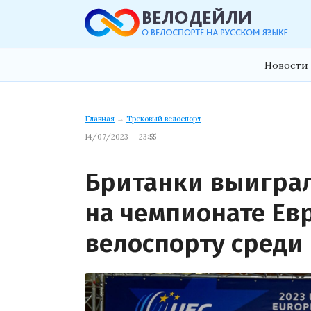
Новости 
Главная
→
Трековый велоспорт
14/07/2023 — 23:55
Британки выигра
на чемпионате Ев
велоспорту среди 