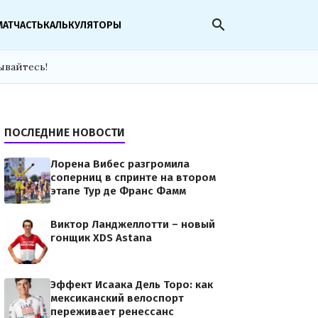
search
МАТЧАСТЬ
КАЛЬКУЛЯТОРЫ
ывайтесь!
ПОСЛЕДНИЕ НОВОСТИ
Лорена Вибес разгромила
соперниц в спринте на втором
этапе Тур де Франс Фамм
Виктор Ланджеллотти – новый
гонщик XDS Astana
Эффект Исаака Дель Торо: как
мексиканский велоспорт
переживает ренессанс