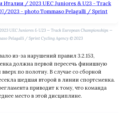
23 UEC Juniores & U23 — Track European Championships —
so Pelagalli / Sprint Cycling Agency © 2023
ло из-за нарушений правил 3.2.153,
сменка должна первой пересечь финишную
 вверх по полотну. В случае со сборной
екла шедшая второй в линии спортсменка.
регламента приводит к тому, что команда
еднее место в этой дисциплине.