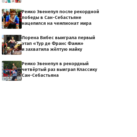
Ремко Эвенепул после рекордной
победы в Сан-Себастьяне
нацелился на чемпионат мира
Лорена Вибес выиграла первый
этап «Тур де Франс Фамм»
и захватила жёлтую майку
Ремко Эвенепул в рекордный
четвёртый раз выиграл Классику
Сан-Себастьяна