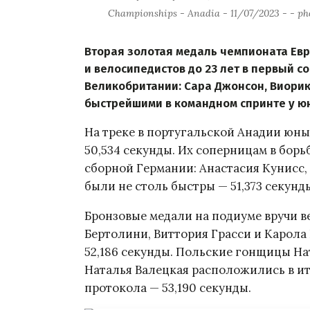
Championships - Anadia - 11/07/2023 - - ph
Вторая золотая медаль чемпионата Ев
и велосипедистов до 23 лет в первый 
Великобритании: Сара Джонсон, Виорик
быстрейшими в командном спринте у ю
На треке в португальской Анадии юн
50,534 секунды. Их соперницам в бор
сборной Германии: Анастасия Кунисс
были не столь быстры — 51,373 секунд
Бронзовые медали на подиуме вручи в
Бертолини, Виттория Грасси и Карола
52,186 секунды. Польские гонщицы На
Наталья Валецкая расположились в ит
протокола — 53,190 секунды.