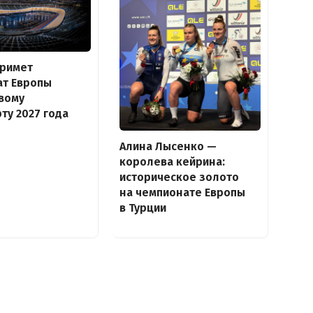
примет
ат Европы
вому
ту 2027 года
Алина Лысенко —
королева кейрина:
историческое золото
на чемпионате Европы
в Турции