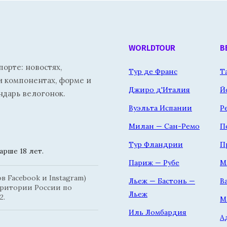
WORLDTOUR
В
орте: новостях,
Тур де Франс
Т
и компонентах, форме и
Джиро д'Италия
Й
ндарь велогонок.
Вуэльта Испании
Р
Милан — Сан-Ремо
П
Тур Фландрии
П
рше 18 лет.
Париж — Рубе
М
 Facebook и Instagram)
Льеж — Бастонь —
В
рритории России по
Льеж
2.
М
Иль Ломбардия
А