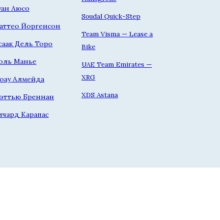
уан Аюсо
Soudal Quick-Step
аттео Йоргенсон
Team Visma — Lease a
саак Дель Торо
Bike
оль Манье
UAE Team Emirates —
XRG
оау Алмейда
XDS Astana
эттью Бреннан
ичард Карапас