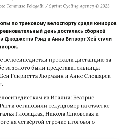
oto Tommaso Pelagalli / Sprint Cycling Agency © 2023
ропы по трековому велоспорту среди юниоров
соревновательный день досталась сборной
а Джоджетта Рэнд и Анна Витворт Хей стали
ниорок.
ые велосипедистки проехали дистанцию за
ьбе за золото были представительницы
, Бен Генриетта Люрманн и Анне Слошарек
ы.
елосипедисткам из Италии: Беатрис
 Ратти остановили секундомер на отметке
талья Гловацкая, Никола Янковская и
оге на четвёртой строчке итогового