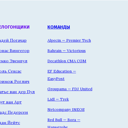
ЕЛОГОНЩИКИ
КОМАНДЫ
адей Погачар
Alpecin — Premier Tech
онас Вингегор
Bahrain — Victorious
емко Эвенпул
Decathlon CMA CGM
оль Сексас
EF Education —
EasyPost
римож Роглич
Groupama — FDJ United
атье ван дер Пул
Lidl — Trek
аут ван Арт
Netcompany INEOS
адс Педерсен
Red Bull — Bora —
дам Йейтс
Hansgrohe