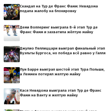
Скандал на Тур де Франс Фамм: Невядома
подала жалобу на блокировку
Деми Воллеринг выиграла 8-й этап Тур де
Франс Фамм и захватила жёлтую майку
Джулио Пеллиццари выиграл финальный этап
Вуэльты Бургоса, но победа всё равно у Галля
Луи Барре выиграл шестой этап Тура Польши,
а Леммен потерял желтую майку
Кася Невядома выиграла этап Тур де Франс
Фамм на Ванту и желтую майку