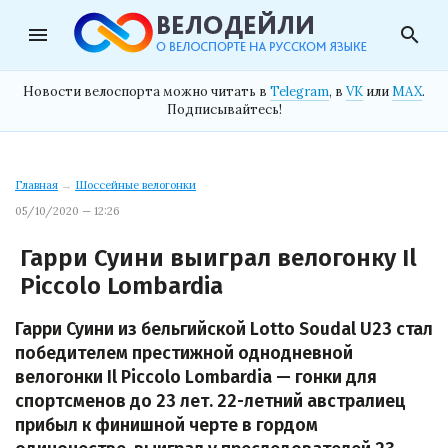
menu
search
Новости велоспорта можно читать в
Telegram
, в
VK
или
MAX
.
Подписывайтесь!
Главная
→
Шоссейные велогонки
05/10/2020 — 12:26
Гарри Суини выиграл велогонку Il
Piccolo Lombardia
Гарри Суини из бельгийской Lotto Soudal U23 стал
победителем престижной однодневной
велогонки Il Piccolo Lombardia — гонки для
спортсменов до 23 лет. 22-летний австралиец
прибыл к финишной черте в гордом