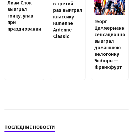
Лиам Слок
в третий
выиграл
раз выиграл
гонку, упав
классику
Георг
при
Famenne
Циммерманн
праздновании
Ardenne
сенсационно
Classic
выиграл
домашнюю
велогонку
Эшборн —
Франкфурт
ПОСЛЕДНИЕ НОВОСТИ