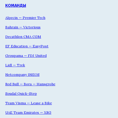
КОМАНДЫ
Alpecin — Premier Tech
Bahrain — Victorious
Decathlon CMA CGM
EF Education — EasyPost
Groupama — FDJ United
Lidl — Trek
Netcompany INEOS
Red Bull — Bora — Hansgrohe
Soudal Quick-Step
Team Visma — Lease a Bike
UAE Team Emirates — XRG