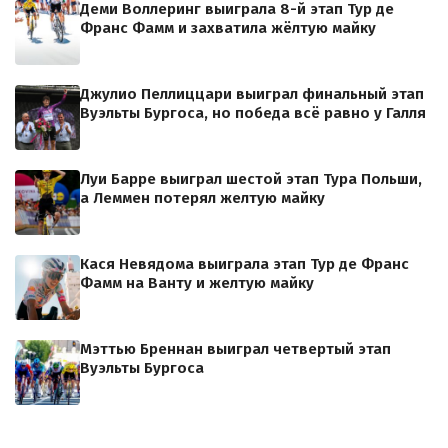
Деми Воллеринг выиграла 8-й этап Тур де
Франс Фамм и захватила жёлтую майку
Джулио Пеллиццари выиграл финальный этап
Вуэльты Бургоса, но победа всё равно у Галля
Луи Барре выиграл шестой этап Тура Польши,
а Леммен потерял желтую майку
Кася Невядома выиграла этап Тур де Франс
Фамм на Ванту и желтую майку
Мэттью Бреннан выиграл четвертый этап
Вуэльты Бургоса