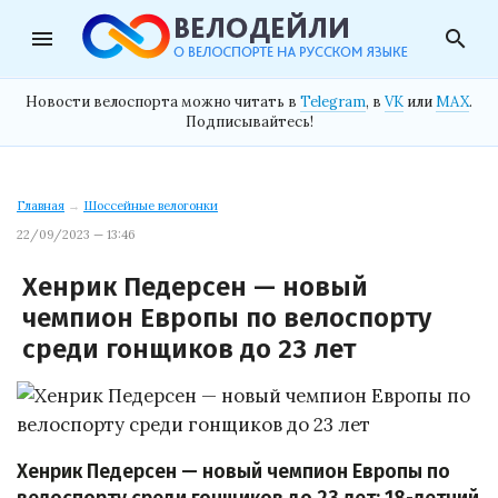
menu
search
Новости велоспорта можно читать в
Telegram
, в
VK
или
MAX
.
Подписывайтесь!
Главная
→
Шоссейные велогонки
22/09/2023 — 13:46
Хенрик Педерсен — новый
чемпион Европы по велоспорту
среди гонщиков до 23 лет
Хенрик Педерсен — новый чемпион Европы по