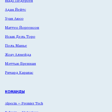
Мадс Педерсен
Адам Йейтс
Хуан Аюсо
Маттео Йоргенсон
Исаак Дель Торо
Поль Манье
Жоау Алмейда
Мэттью Бреннан
Ричард Карапас
КОМАНДЫ
Alpecin — Premier Tech