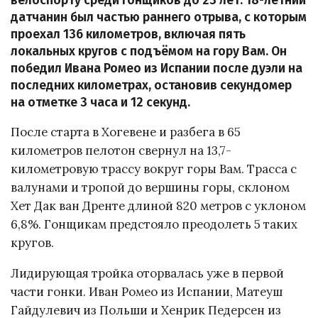
велоспорту среди гонщиков до 23 лет: 18-летний
датчанин был частью раннего отрыва, с которым
проехал 136 километров, включая пять
локальных кругов с подъёмом на гору Вам. Он
победил Ивана Ромео из Испании после дуэли на
последних километрах, остановив секундомер
на отметке 3 часа и 12 секунд.
После старта в Хогевене и разбега в 65
километров пелотон свернул на 13,7-
километровую трассу вокруг горы Вам. Трасса с
валунами и тропой до вершины горы, склоном
Хет Дак ван Дренте длиной 820 метров с уклоном
6,8%. Гонщикам предстояло преодолеть 5 таких
кругов.
Лидирующая тройка оторвалась уже в первой
части гонки. Иван Ромео из Испании, Матеуш
Гайдулевич из Польши и Хенрик Педерсен из