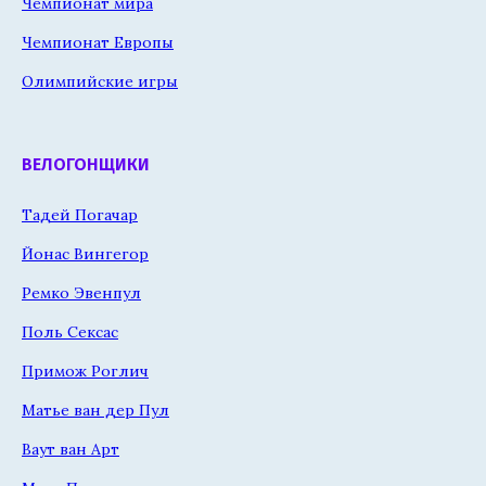
Чемпионат мира
Чемпионат Европы
Олимпийские игры
ВЕЛОГОНЩИКИ
Тадей Погачар
Йонас Вингегор
Ремко Эвенпул
Поль Сексас
Примож Роглич
Матье ван дер Пул
Ваут ван Арт