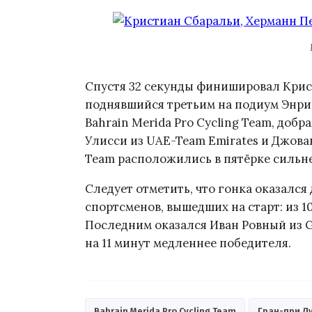
Спустя 32 секунды финишировал Кристи
поднявшийся третьим на подиум Энри
Bahrain Merida Pro Cycling Team, доб
Улисси из UAE-Team Emirates и Джован
Team расположились в пятёрке сильн
Следует отметить, что гонка оказалс
спортсменов, вышедших на старт: из 1
Последним оказался Иван Ровный из 
на 11 минут медленнее победителя.
Bahrain Merida Pro Cycling Team
Гран-при Л