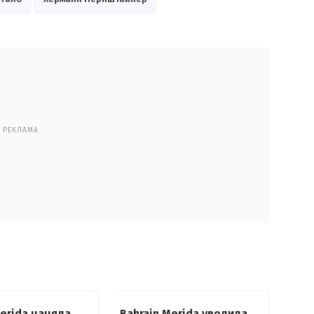
РЕКЛАМА
Merida наняла
Bahrain Merida уволила