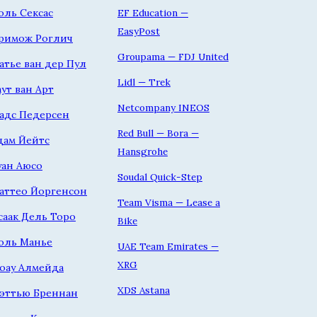
оль Сексас
EF Education —
EasyPost
римож Роглич
Groupama — FDJ United
атье ван дер Пул
Lidl — Trek
аут ван Арт
Netcompany INEOS
адс Педерсен
Red Bull — Bora —
дам Йейтс
Hansgrohe
уан Аюсо
Soudal Quick-Step
аттео Йоргенсон
Team Visma — Lease a
саак Дель Торо
Bike
оль Манье
UAE Team Emirates —
XRG
оау Алмейда
XDS Astana
эттью Бреннан