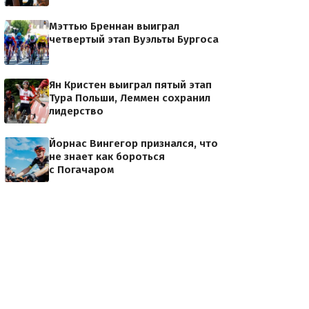
Мэттью Бреннан выиграл
четвертый этап Вуэльты Бургоса
о
Ян Кристен выиграл пятый этап
Тура Польши, Леммен сохранил
лидерство
Йорнас Вингегор признался, что
не знает как бороться
с Погачаром