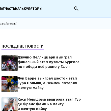
search
МАТЧАСТЬ
КАЛЬКУЛЯТОРЫ
ывайтесь!
ПОСЛЕДНИЕ НОВОСТИ
Джулио Пеллиццари выиграл
финальный этап Вуэльты Бургоса,
но победа всё равно у Галля
Луи Барре выиграл шестой этап
Тура Польши, а Леммен потерял
желтую майку
Кася Невядома выиграла этап Тур
де Франс Фамм на Ванту
и желтую майку