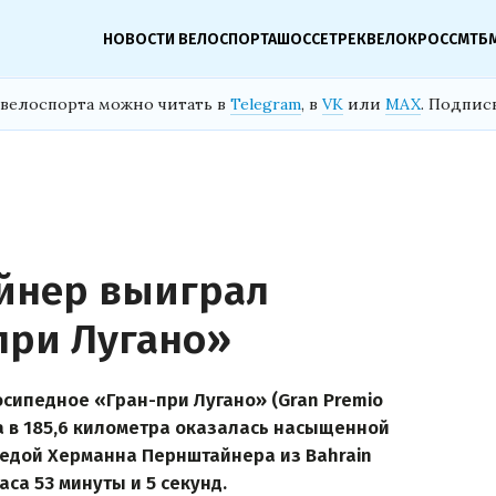
НОВОСТИ ВЕЛОСПОРТА
ШОССЕ
ТРЕК
ВЕЛОКРОСС
МТБ
велоспорта можно читать в
Telegram
, в
VK
или
MAX
. Подпис
йнер выиграл
при Лугано»
осипедное «Гран-при Лугано» (Gran Premio
ка в 185,6 километра оказалась насыщенной
бедой Херманна Пернштайнера из Bahrain
часа 53 минуты и 5 секунд.