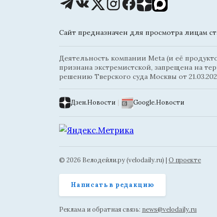
Сайт предназначен для просмотра лицам ста
Деятельность компании Meta (и её продуктов
признана экстремистской, запрещена на те
решению Тверского суда Москвы от 21.03.202
Дзен.Новости
|
Google.Новости
© 2026 Велодейли.ру (velodaily.ru) |
О проекте
Написать в редакцию
Реклама и обратная связь:
news@velodaily.ru