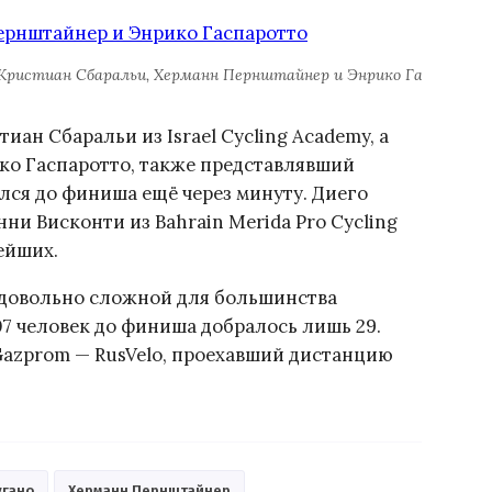
Кристиан Сбаральи, Херманн Пернштайнер и Энрико Гаспаротт
ан Сбаральи из Israel Cycling Academy, а
ко Гаспаротто, также представлявший
рался до финиша ещё через минуту. Диего
ни Висконти из Bahrain Merida Pro Cycling
ейших.
я довольно сложной для большинства
07 человек до финиша добралось лишь 29.
Gazprom — RusVelo, проехавший дистанцию
угано
Херманн Пернштайнер