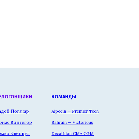
ЕЛОГОНЩИКИ
КОМАНДЫ
адей Погачар
Alpecin — Premier Tech
онас Вингегор
Bahrain — Victorious
емко Эвенпул
Decathlon CMA CGM