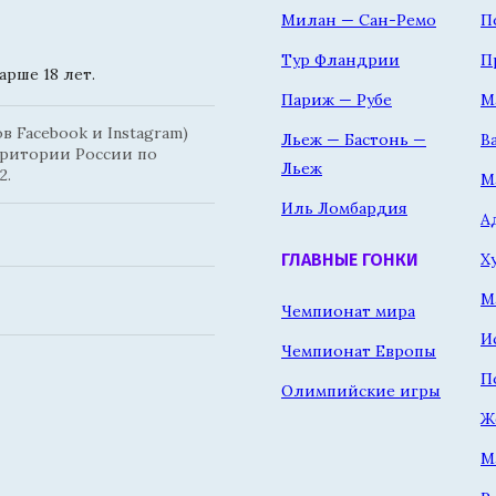
Милан — Сан-Ремо
П
Тур Фландрии
П
рше 18 лет.
Париж — Рубе
М
 Facebook и Instagram)
Льеж — Бастонь —
В
рритории России по
Льеж
2.
М
Иль Ломбардия
А
Х
ГЛАВНЫЕ ГОНКИ
М
Чемпионат мира
И
Чемпионат Европы
П
Олимпийские игры
Ж
М