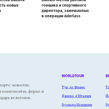
сть новых
гонщика и спортивного
в
директора, замешанных
в операции Aderlass
WORLDTOUR
В
орте: новостях,
Тур де Франс
Т
и компонентах, форме и
Джиро д'Италия
Й
ндарь велогонок.
Вуэльта Испании
Р