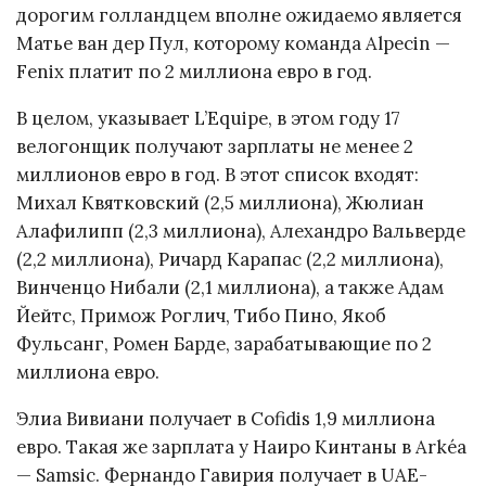
дорогим голландцем вполне ожидаемо является
Матье ван дер Пул, которому команда Alpecin —
Fenix платит по 2 миллиона евро в год.
В целом, указывает L’Equipe, в этом году 17
велогонщик получают зарплаты не менее 2
миллионов евро в год. В этот список входят:
Михал Квятковский (2,5 миллиона), Жюлиан
Алафилипп (2,3 миллиона), Алехандро Вальверде
(2,2 миллиона), Ричард Карапас (2,2 миллиона),
Винченцо Нибали (2,1 миллиона), а также Адам
Йейтс, Примож Роглич, Тибо Пино, Якоб
Фульсанг, Ромен Барде, зарабатывающие по 2
миллиона евро.
Элиа Вивиани получает в Cofidis 1,9 миллиона
евро. Такая же зарплата у Наиро Кинтаны в Arkéa
— Samsic. Фернандо Гавирия получает в UAE-