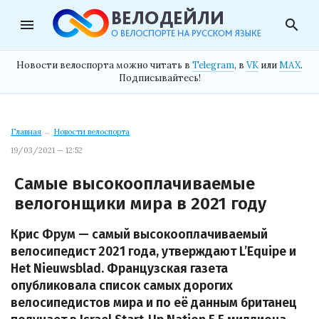
menu
search
Новости велоспорта можно читать в
Telegram
, в
VK
или
MAX
.
Подписывайтесь!
Главная
→
Новости велоспорта
19/03/2021 — 12:52
Самые высокооплачиваемые
велогонщики мира в 2021 году
Крис Фрум — самый высокооплачиваемый
велосипедист 2021 года, утверждают L’Equipe и
Het Nieuwsblad. Французская газета
опубликовала список самых дорогих
велосипедистов мира и по её данным британец