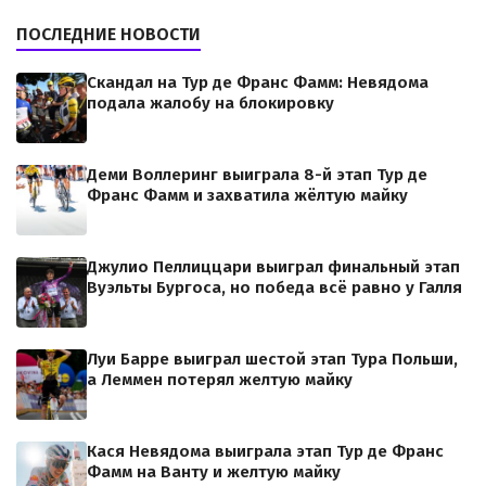
ПОСЛЕДНИЕ НОВОСТИ
Скандал на Тур де Франс Фамм: Невядома
подала жалобу на блокировку
Деми Воллеринг выиграла 8-й этап Тур де
Франс Фамм и захватила жёлтую майку
Джулио Пеллиццари выиграл финальный этап
Вуэльты Бургоса, но победа всё равно у Галля
Луи Барре выиграл шестой этап Тура Польши,
а Леммен потерял желтую майку
Кася Невядома выиграла этап Тур де Франс
Фамм на Ванту и желтую майку