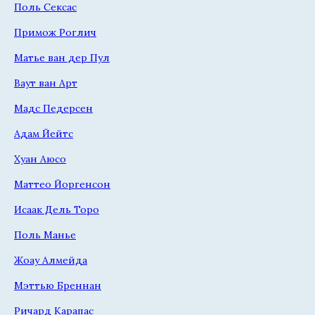
Поль Сексас
Примож Роглич
Матье ван дер Пул
Ваут ван Арт
Мадс Педерсен
Адам Йейтс
Хуан Аюсо
Маттео Йоргенсон
Исаак Дель Торо
Поль Манье
Жоау Алмейда
Мэттью Бреннан
Ричард Карапас