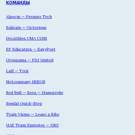
КОМАНДЫ
Alpecin — Premier Tech
Bahrain — Victorious
Decathlon CMA CGM
EF Education — EasyPost
Groupama — FDJ United
Lidl — Trek
Netcompany INEOS
Red Bull — Bora — Hansgrohe
Soudal Quick-Step
Team Visma — Lease a Bike
UAE Team Emirates — XRG