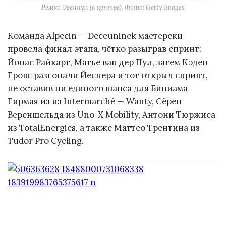
Ремко Эвенпул (в центре). Фото: Getty Images
Команда Alpecin — Deceuninck мастерски
провела финал этапа, чётко разыграв спринт:
Йонас Райкарт, Матье ван дер Пул, затем Кэден
Гровс разгонали Йеспера и тот открыл спринт,
не оставив ни единого шанса для Биниама
Гирмая из из Intermarché — Wanty, Сёрен
Вереншельда из Uno-X Mobility, Антони Тюржиса
из TotalEnergies, а также Маттео Трентина из
Tudor Pro Cycling.