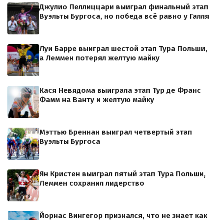
Джулио Пеллиццари выиграл финальный этап
Вуэльты Бургоса, но победа всё равно у Галля
Луи Барре выиграл шестой этап Тура Польши,
а Леммен потерял желтую майку
Кася Невядома выиграла этап Тур де Франс
Фамм на Ванту и желтую майку
Мэттью Бреннан выиграл четвертый этап
Вуэльты Бургоса
Ян Кристен выиграл пятый этап Тура Польши,
Леммен сохранил лидерство
Йорнас Вингегор признался, что не знает как