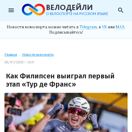
menu
search
Новости велоспорта можно читать в
Telegram
, в
VK
или
MAX
.
Подписывайтесь!
Главная
→
Новости велоспорта
05/07/2025 — 21:17
Как Филипсен выиграл первый
этап «Тур де Франс»