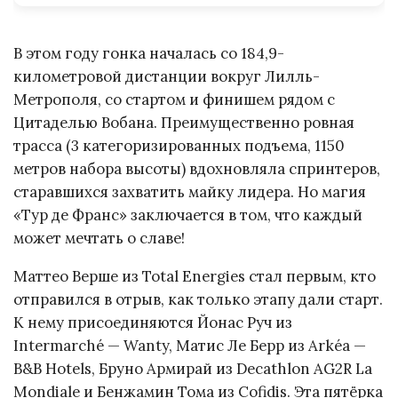
В этом году гонка началась со 184,9-
километровой дистанции вокруг Лилль-
Метрополя, со стартом и финишем рядом с
Цитаделью Вобана. Преимущественно ровная
трасса (3 категоризированных подъема, 1150
метров набора высоты) вдохновляла спринтеров,
старавшихся захватить майку лидера. Но магия
«Тур де Франс» заключается в том, что каждый
может мечтать о славе!
Маттео Верше из Total Energies стал первым, кто
отправился в отрыв, как только этапу дали старт.
К нему присоединяются Йонас Руч из
Intermarché — Wanty, Матис Ле Берр из Arkéa —
B&B Hotels, Бруно Армирай из Decathlon AG2R La
Mondiale и Бенжамин Тома из Cofidis. Эта пятёрка