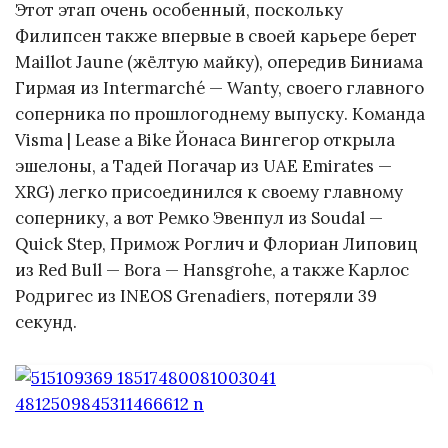
Этот этап очень особенный, поскольку
Филипсен также впервые в своей карьере берет
Maillot Jaune (жёлтую майку), опередив Биниама
Гирмая из Intermarché — Wanty, своего главного
соперника по прошлогоднему выпуску. Команда
Visma | Lease a Bike Йонаса Вингегор открыла
эшелоны, а Тадей Погачар из UAE Emirates —
XRG) легко присоединился к своему главному
сопернику, а вот Ремко Эвенпул из Soudal —
Quick Step, Примож Роглич и Флориан Липовиц
из Red Bull — Bora — Hansgrohe, а также Карлос
Родригес из INEOS Grenadiers, потеряли 39
секунд.