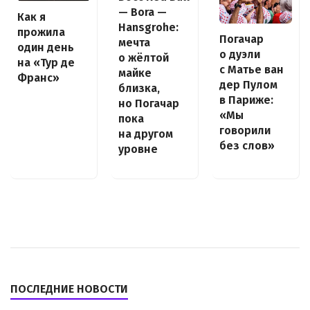
— Bora —
Как я
Hansgrohe:
прожила
Погачар
мечта
один день
о дуэли
о жёлтой
на «Тур де
с Матье ван
майке
Франс»
дер Пулом
близка,
в Париже:
но Погачар
«Мы
пока
говорили
на другом
без слов»
уровне
ПОСЛЕДНИЕ НОВОСТИ