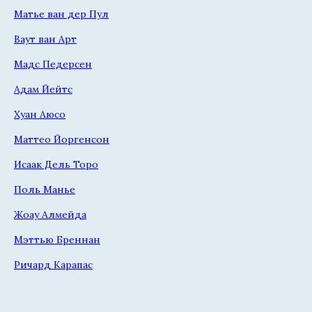
Матье ван дер Пул
Ваут ван Арт
Мадс Педерсен
Адам Йейтс
Хуан Аюсо
Маттео Йоргенсон
Исаак Дель Торо
Поль Манье
Жоау Алмейда
Мэттью Бреннан
Ричард Карапас