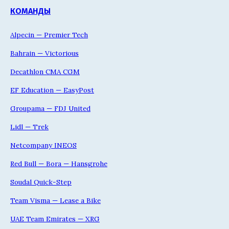
КОМАНДЫ
Alpecin — Premier Tech
Bahrain — Victorious
Decathlon CMA CGM
EF Education — EasyPost
Groupama — FDJ United
Lidl — Trek
Netcompany INEOS
Red Bull — Bora — Hansgrohe
Soudal Quick-Step
Team Visma — Lease a Bike
UAE Team Emirates — XRG