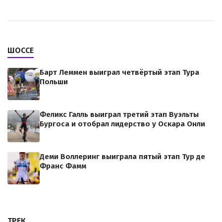
ШОССЕ
Барт Леммен выиграл четвёртый этап Тура
Польши
Феликс Галль выиграл третий этап Вуэльты
Бургоса и отобрал лидерство у Оскара Онли
Деми Воллеринг выиграла пятый этап Тур де
Франс Фамм
ТРЕК