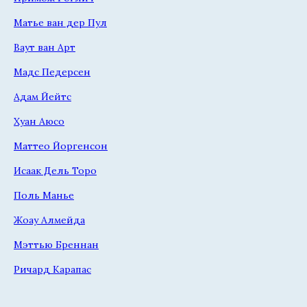
Матье ван дер Пул
Ваут ван Арт
Мадс Педерсен
Адам Йейтс
Хуан Аюсо
Маттео Йоргенсон
Исаак Дель Торо
Поль Манье
Жоау Алмейда
Мэттью Бреннан
Ричард Карапас