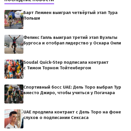
Барт Леммен выиграл четвёртый этап Тура
Польши
Феликс Галль выиграл третий этап Вуэльты
Бургоса и отобрал лидерство у Оскара Онли
Soudal Quick-Step подписала контракт
с Тимом Торном Тойтенбергом
Спортивный босс UAE: Дель Торо выбрал Тур
вместо Джиро, чтобы учиться у Погачара
UAE продлила контракт с Дель Торо на фоне
слухов о подписании Сексаса