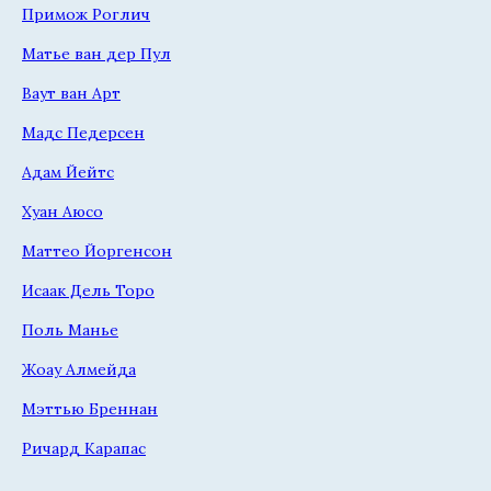
Примож Роглич
Матье ван дер Пул
Ваут ван Арт
Мадс Педерсен
Адам Йейтс
Хуан Аюсо
Маттео Йоргенсон
Исаак Дель Торо
Поль Манье
Жоау Алмейда
Мэттью Бреннан
Ричард Карапас