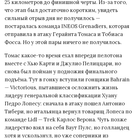
25 километров до финишной черты. Из-за того,
что этап был достаточно коротким, увидеть
сильный отрыв дня не получилось —
постаралась команда INEOS Grenadiers, которая
отправила в атаку Герайнта Томаса и Тобиаса
Фосса. Но у этой пары ничего не получилось.
Томас какое-то время ехал впереди пелотона
вместе с Хью Карти и Джулио Пелиццари, но
снова был пойман у подножия финального
подъёма. Тут в гонку вступили гонщики Bahrain
— Victorious, пытавшиеся осложнить жизнь
лидеру генеральной классификации Хуану
Педро Лопесу: сначала в атаку пошел Антонио
Тибери, но итальянца вернул товарищ Лопеса по
команде Lidl — Trek Карлос Верона. Чуть позже
лидерство взял на себя Ваут Пулс, но голландец
хотя и ускользнул, но уже соперники из