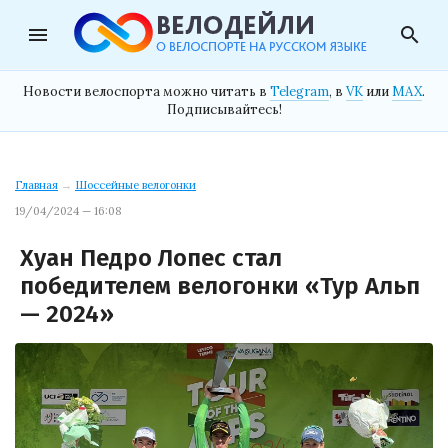
menu
search
Новости велоспорта можно читать в
Telegram
, в
VK
или
MAX
.
Подписывайтесь!
Главная
→
Шоссейные велогонки
19/04/2024 — 16:08
Хуан Педро Лопес стал
победителем велогонки «Тур Альп
— 2024»