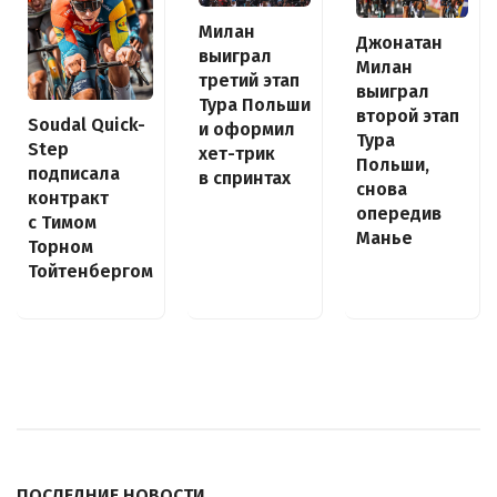
Милан
Джонатан
выиграл
Милан
третий этап
выиграл
Тура Польши
второй этап
Soudal Quick-
и оформил
Тура
Step
хет-трик
Польши,
подписала
в спринтах
снова
контракт
опередив
с Тимом
Манье
Торном
Тойтенбергом
ПОСЛЕДНИЕ НОВОСТИ