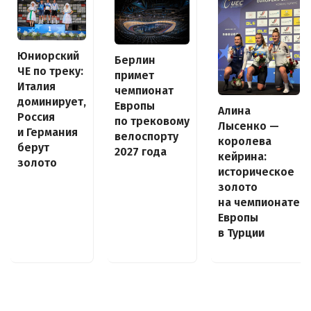
Юниорский
Берлин
ЧЕ по треку:
примет
Италия
чемпионат
доминирует,
Европы
Алина
Россия
по трековому
Лысенко —
и Германия
велоспорту
королева
берут
2027 года
кейрина:
золото
историческое
золото
на чемпионате
Европы
в Турции