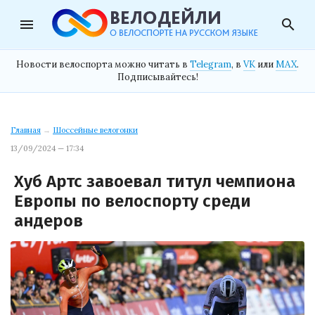
menu
search
Новости велоспорта можно читать в
Telegram
, в
VK
или
MAX
.
Подписывайтесь!
Главная
→
Шоссейные велогонки
13/09/2024 — 17:34
Хуб Артс завоевал титул чемпиона
Европы по велоспорту среди
андеров