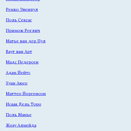
Ремко Эвенпул
Поль Сексас
Примож Роглич
Матье ван дер Пул
Ваут ван Арт
Мадс Педерсен
Адам Йейтс
Хуан Аюсо
Маттео Йоргенсон
Исаак Дель Торо
Поль Манье
Жоау Алмейда