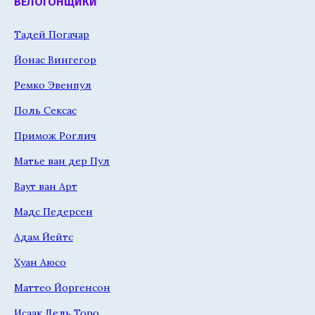
ВЕЛОГОНЩИКИ
Тадей Погачар
Йонас Вингегор
Ремко Эвенпул
Поль Сексас
Примож Роглич
Матье ван дер Пул
Ваут ван Арт
Мадс Педерсен
Адам Йейтс
Хуан Аюсо
Маттео Йоргенсон
Исаак Дель Торо