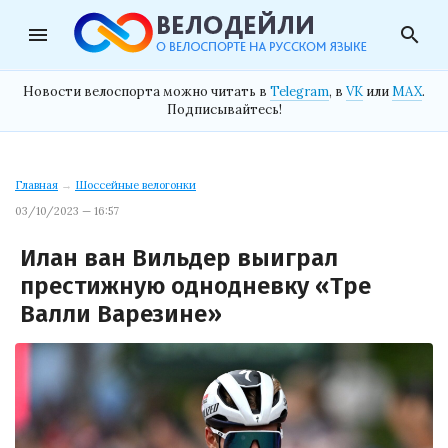
menu
search
Новости велоспорта можно читать в
Telegram
, в
VK
или
MAX
.
Подписывайтесь!
Главная
→
Шоссейные велогонки
03/10/2023 — 16:57
Илан ван Вильдер выиграл
престижную однодневку «Тре
Валли Варезине»