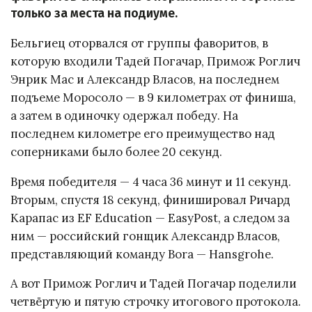
только за места на подиуме.
Бельгиец оторвался от группы фаворитов, в
которую входили Тадей Погачар, Примож Роглич
Энрик Мас и Александр Власов, на последнем
подъеме Моросоло — в 9 километрах от финиша,
а затем в одиночку одержал победу. На
последнем километре его преимущество над
соперниками было более 20 секунд.
Время победителя — 4 часа 36 минут и 11 секунд.
Вторым, спустя 18 секунд, финишировал Ричард
Карапас из EF Education — EasyPost, а следом за
ним — российский гонщик Александр Власов,
представляющий команду Bora — Hansgrohe.
А вот Примож Роглич и Тадей Погачар поделили
четвёртую и пятую строчку итогового протокола.