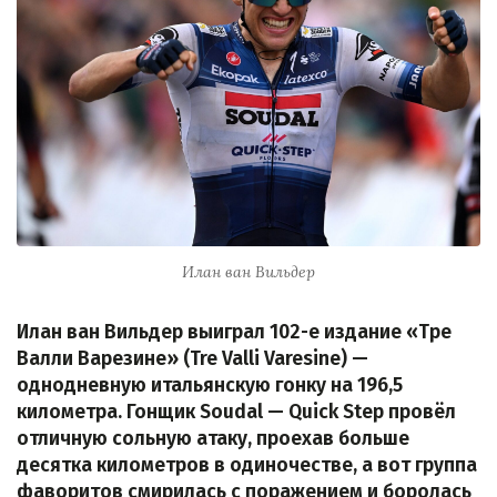
Илан ван Вильдер
Илан ван Вильдер выиграл 102-е издание «Тре
Валли Варезине» (Tre Valli Varesine) —
однодневную итальянскую гонку на 196,5
километра. Гонщик Soudal — Quick Step провёл
отличную сольную атаку, проехав больше
десятка километров в одиночестве, а вот группа
фаворитов смирилась с поражением и боролась