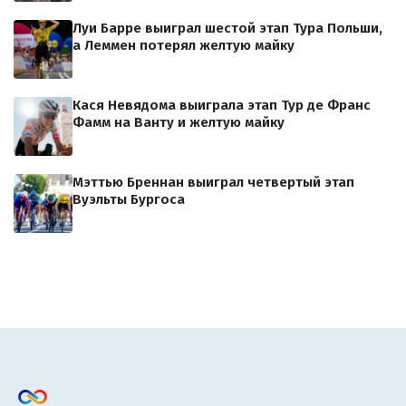
Луи Барре выиграл шестой этап Тура Польши,
а Леммен потерял желтую майку
Кася Невядома выиграла этап Тур де Франс
Фамм на Ванту и желтую майку
Мэттью Бреннан выиграл четвертый этап
Вуэльты Бургоса