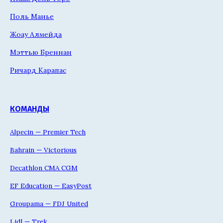
Поль Манье
Жоау Алмейда
Мэттью Бреннан
Ричард Карапас
КОМАНДЫ
Alpecin — Premier Tech
Bahrain — Victorious
Decathlon CMA CGM
EF Education — EasyPost
Groupama — FDJ United
Lidl — Trek