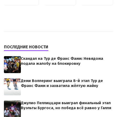
ПОСЛЕДНИЕ НОВОСТИ
Скандал на Тур де Франс Фамм: Невядома
подала жалобу на блокировку
Деми Воллеринг выиграла 8-й этап Тур де
Франс Фамм и захватила жёлтую майку
Джулио Пеллиццари выиграл финальный этап
Вуэльты Бургоса, но победа всё равно у Галля