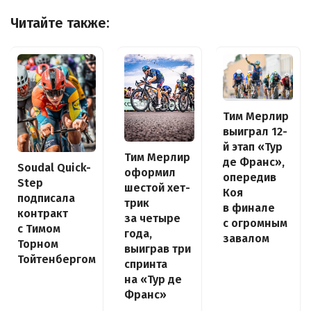
Читайте также:
Тим Мерлир
выиграл 12-
й этап «Тур
Тим Мерлир
де Франс»,
Soudal Quick-
оформил
опередив
Step
шестой хет-
Коя
подписала
трик
в финале
контракт
за четыре
с огромным
с Тимом
года,
завалом
Торном
выиграв три
Тойтенбергом
спринта
на «Тур де
Франс»