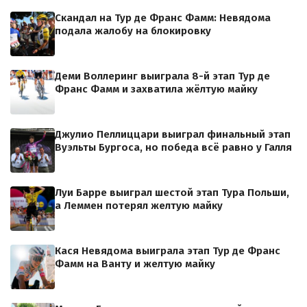
Скандал на Тур де Франс Фамм: Невядома
подала жалобу на блокировку
Деми Воллеринг выиграла 8-й этап Тур де
Франс Фамм и захватила жёлтую майку
Джулио Пеллиццари выиграл финальный этап
Вуэльты Бургоса, но победа всё равно у Галля
Луи Барре выиграл шестой этап Тура Польши,
а Леммен потерял желтую майку
Кася Невядома выиграла этап Тур де Франс
Фамм на Ванту и желтую майку