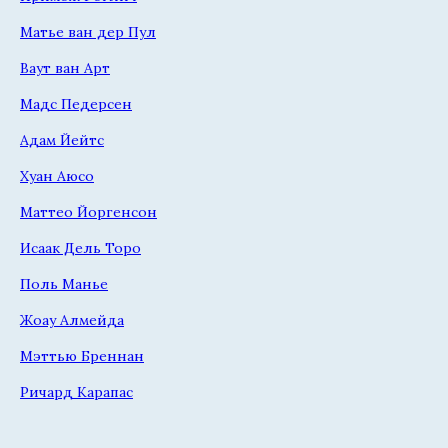
Матье ван дер Пул
Ваут ван Арт
Мадс Педерсен
Адам Йейтс
Хуан Аюсо
Маттео Йоргенсон
Исаак Дель Торо
Поль Манье
Жоау Алмейда
Мэттью Бреннан
Ричард Карапас