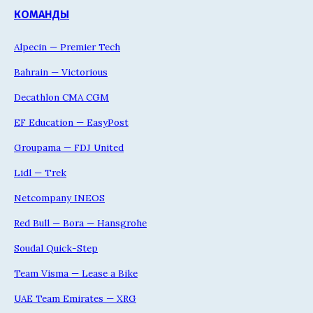
КОМАНДЫ
Alpecin — Premier Tech
Bahrain — Victorious
Decathlon CMA CGM
EF Education — EasyPost
Groupama — FDJ United
Lidl — Trek
Netcompany INEOS
Red Bull — Bora — Hansgrohe
Soudal Quick-Step
Team Visma — Lease a Bike
UAE Team Emirates — XRG