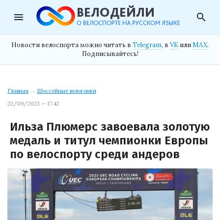
menu
search
Новости велоспорта можно читать в
Telegram
, в
VK
или
MAX
.
Подписывайтесь!
Главная
→
Шоссейные велогонки
22/09/2023 — 17:42
Ильза Плюмерс завоевала золотую
медаль и титул чемпионки Европы
по велоспорту среди андеров