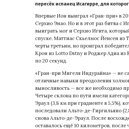
пересёк испанец Исагирре, для которого
Впервые Ион выиграл «Гран-при» в 20
Серхио Энао. Но и в этот раз битва с
выиграть мог и Серхио Игита, которы
спуске. Маттиас Скьелмос Йенсен из 
черты третьим, но проиграл победите
Крон из Lotto Dstny и Роджер Адиа из
по 20 секунд.
«Гран-при Мигеля Индурайна» — не са
отличные навыки преодоления холмов
выносливость — все же необходимо пр
Четыре склона по пути имели категор
Эраул (3,8 км при градиенте в 5,5%), 
последовали Альто-де-Гиргильяно (2,8 к
снова Альто-де-Эраул. После восхож
оставалось ещё 10 километров, после