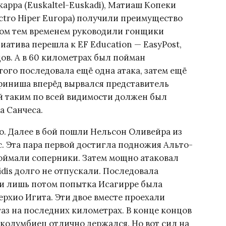
арра (Euskaltel-Euskadi), Матиаш Копеки
lectro Hiper Europa) получили преимущество
ном тем временем руководили гонщики
иатива перешла к EF Education — EasyPost,
ов. А в 60 километрах был пойман
того последовала ещё одна атака, затем ещё
о финиша вперёд вырвался представитель
ый таким по всей видимости должен был
а Санчеса.
о. Далее в бой пошли Нельсон Оливейра из
с. Эта пара первой достигла подножия Альто-
 поймали соперники. Затем мощно атаковал
idis долго не отпускали. Последовала
, и лишь потом попытка Исагирре была
ерхио Игита. Эти двое вместе проехали
аз на последних километрах. В конце концов
 колумбиец отлично держался. Но вот сил на