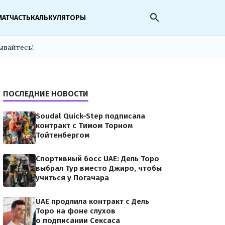
search
МАТЧАСТЬ
КАЛЬКУЛЯТОРЫ
ывайтесь!
ПОСЛЕДНИЕ НОВОСТИ
Soudal Quick-Step подписала
контракт с Тимом Торном
Тойтенбергом
Спортивный босс UAE: Дель Торо
выбрал Тур вместо Джиро, чтобы
учиться у Погачара
UAE продлила контракт с Дель
Торо на фоне слухов
о подписании Сексаса