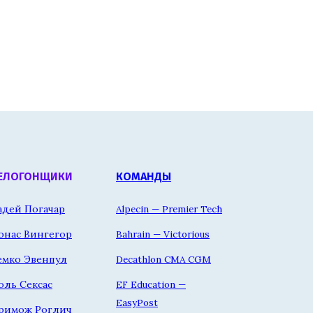
ЕЛОГОНЩИКИ
КОМАНДЫ
адей Погачар
Alpecin — Premier Tech
онас Вингегор
Bahrain — Victorious
емко Эвенпул
Decathlon CMA CGM
оль Сексас
EF Education —
EasyPost
римож Роглич