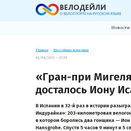
Новости 
Главная
→
Шоссейные велогонки
01/04/2023 — 23:38
«Гран-при Мигеля
досталось Иону И
В Испании в 32-й раз в истории разыг
Индурайна»: 203-километровая велого
в котором боролись два гонщика — Ион И
Hansgrohe. Спустя 5 часов 9 минут и 5