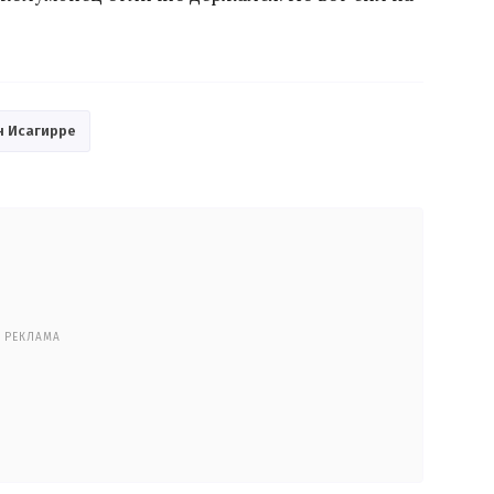
н Исагирре
РЕКЛАМА