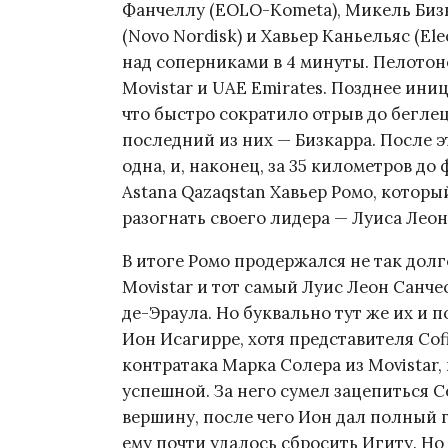
Фанчеллу (EOLO-Kometa), Микель Бизк
(Novo Nordisk) и Хавьер Каньельяс (E
над соперниками в 4 минуты. Пелото
Movistar и UAE Emirates. Позднее иниц
что быстро сократило отрыв до беглец
последний из них — Бизкарра. После э
одна, и, наконец, за 35 километров д
Astana Qazaqstan Хавьер Ромо, котор
разогнать своего лидера — Луиса Леон
В итоге Ромо продержался не так долг
Movistar и тот самый Луис Леон Санче
де-Эраула. Но буквально тут же их и
Ион Исагирре, хотя представителя Cof
контратака Марка Солера из Movistar
успешной. За него сумел зацепиться С
вершину, после чего Ион дал полный г
ему почти удалось сбросить Игиту. Но