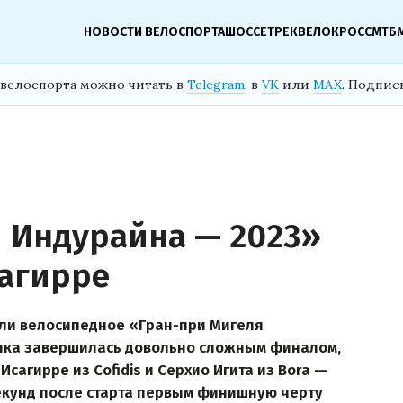
НОВОСТИ ВЕЛОСПОРТА
ШОССЕ
ТРЕК
ВЕЛОКРОСС
МТБ
велоспорта можно читать в
Telegram
, в
VK
или
MAX
. Подпис
 Индурайна — 2023»
сагирре
рали велосипедное «Гран-при Мигеля
нка завершилась довольно сложным финалом,
сагирре из Cofidis и Серхио Игита из Bora —
 секунд после старта первым финишную черту