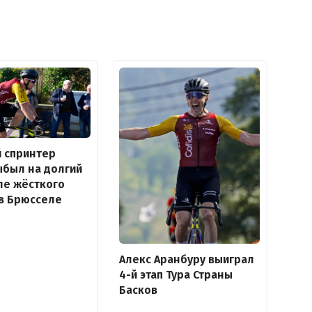
 спринтер
выбыл на долгий
ле жёсткого
в Брюсселе
Алекс Аранбуру выиграл
4-й этап Тура Страны
Басков