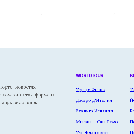
WORLDTOUR
В
орте: новостях,
Тур де Франс
Т
и компонентах, форме и
Джиро д'Италия
Й
ндарь велогонок.
Вуэльта Испании
Р
Милан — Сан-Ремо
П
Тур Фландрии
П