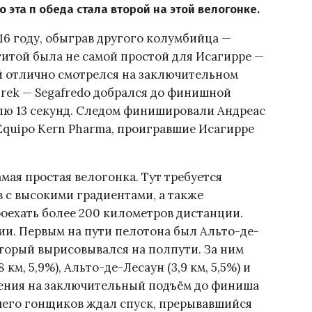
 эта п обеда стала второй на этой велогонке.
16 году, обыграв другого колумбийца —
 Игитой была не самой простой для Исагирре —
й отлично смотрелся на заключительном
Trek — Segafredo добрался до финишной
лю 13 секунд. Следом финишировали Андреас
 Equipo Kern Pharma, проигравшие Исагирре
мая простая велогонка. Тут требуется
 с высокими градиентами, а также
оехать более 200 километров дистанции.
ии. Первым на пути пелотона был Альто-де-
который вырисовывался на полпути. За ним
м, 5,9%), Альто-де-Лесаун (3,9 км, 5,5%) и
дения на заключительный подъём до финиша
 чего гонщиков ждал спуск, прерывавшийся