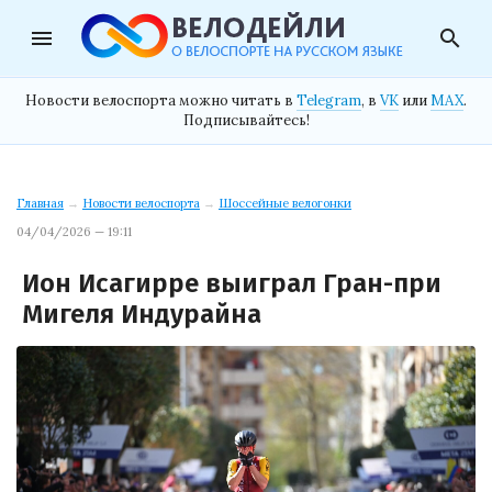
menu
search
Новости велоспорта можно читать в
Telegram
, в
VK
или
MAX
.
Подписывайтесь!
Главная
→
Новости велоспорта
→
Шоссейные велогонки
04/04/2026 — 19:11
Ион Исагирре выиграл Гран-при
Мигеля Индурайна