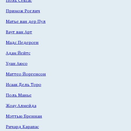
Поль Сексас
Примож Роглич
Матье ван дер Пул
Ваут ван Арт
Мадс Педерсен
Адам Йейтс
Хуан Аюсо
Маттео Йоргенсон
Исаак Дель Торо
Поль Манье
Жоау Алмейда
Мэттью Бреннан
Ричард Карапас