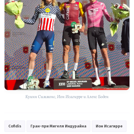
Куинн Симмонс, Ион Исагирре и Алекс Боден
Cofidis
Гран-при Мигеля Индурайна
Ион Исагирре