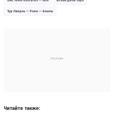
UAE Team Emirates — XRG
Исаак Дель Торо
Тур Овернь — Рона — Альпы
РЕКЛАМА
Читайте также: