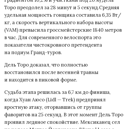
градиентом 10,2% и участками под 20%) Дель
Торо преодолел за 28 минут и 5 секунд.Средняя
удельная мощность гонщика составила 6,35 Вт/
кг, а скорость вертикального набора высоты
(VAM) превысила гроссмейстерские 1840 метров
в час. Для современного велоспорта это
показатели чистокровного претендента
на подиум Гранд-туров.
Дель Торо доказал, что полностью
восстановился после весенней травмы
и находится в пиковой форме.
Судьба этапа решилась за 6,7 км до финиша,
когда Хуан Аюсо (Lidl — Trek) предпринял
яростную атаку, оторвавшись от группы
фаворитов на 25 секунд. В этот момент Дель Торо
проявил ледяное спокойствие. Мексиканец сел