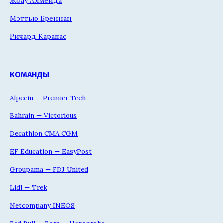
Жоау Алмейда
Мэттью Бреннан
Ричард Карапас
КОМАНДЫ
Alpecin — Premier Tech
Bahrain — Victorious
Decathlon CMA CGM
EF Education — EasyPost
Groupama — FDJ United
Lidl — Trek
Netcompany INEOS