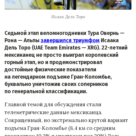
Исаак Дель Торо
Седьмой этап веломногодневки Тура Овернь —
Рона — Альпы
завершился триумфом
Исаака
Дель Торо (UAE Team Emirates — XRG). 22-летний
мексиканец не просто выиграл королевский
горный этап, но и продемонстрировал
достойные физические показатели
на легендарном подъеме Гран-Коломбье,
буквально уничтожив своих соперников
по генеральной классификации.
Главной темой для обсуждения стали
телеметрические данные мексиканца.
Сокращенный, но экстремально крутой вариант
подъема Гран-Коломбье (8,4 км со средним