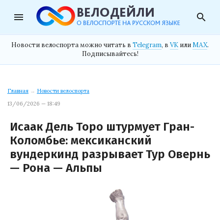
menu
search
Новости велоспорта можно читать в
Telegram
, в
VK
или
MAX
.
Подписывайтесь!
Главная
→
Новости велоспорта
13/06/2026 — 18:49
Исаак Дель Торо штурмует Гран-
Коломбье: мексиканский
вундеркинд разрывает Тур Овернь
— Рона — Альпы