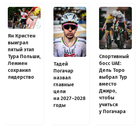
Ян Кристен
выиграл
пятый этап
Спортивный
Тура Польши,
босс UAE:
Леммен
Тадей
Дель Торо
сохранил
Погачар
выбрал Тур
лидерство
назвал
вместо
главные
Джиро,
цели
чтобы
на 2027–2028
учиться
годы
у Погачара