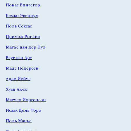
Йонас Вингегор
Ремко Эвенпул
Поль Сексас
Примож Роглич
Матье ван дер Пул
Ваут ван Арт
Мадс Педерсен
Адам Йейтс
Хуан Аюсо
Маттео Йоргенсон
Исаак Дель Торо
Поль Манье