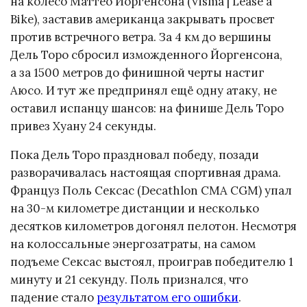
на колесо Маттео Йоргенсона (Visma | Lease a
Bike), заставив американца закрывать просвет
против встречного ветра. За 4 км до вершины
Дель Торо сбросил изможденного Йоргенсона,
а за 1500 метров до финишной черты настиг
Аюсо. И тут же предпринял ещё одну атаку, не
оставил испанцу шансов: на финише Дель Торо
привез Хуану 24 секунды.
Пока Дель Торо праздновал победу, позади
разворачивалась настоящая спортивная драма.
Француз Поль Сексас (Decathlon CMA CGM) упал
на 30-м километре дистанции и несколько
десятков километров догонял пелотон. Несмотря
на колоссальные энергозатраты, на самом
подъеме Сексас выстоял, проиграв победителю 1
минуту и 21 секунду. Поль признался, что
падение стало
результатом его ошибки
.