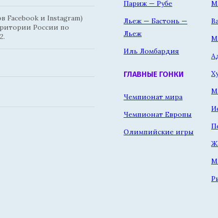
Париж — Рубе
М
 Facebook и Instagram)
Льеж — Бастонь —
В
рритории России по
Льеж
2.
М
Иль Ломбардия
А
Х
ГЛАВНЫЕ ГОНКИ
М
Чемпионат мира
И
Чемпионат Европы
П
Олимпийские игры
Ж
М
Р