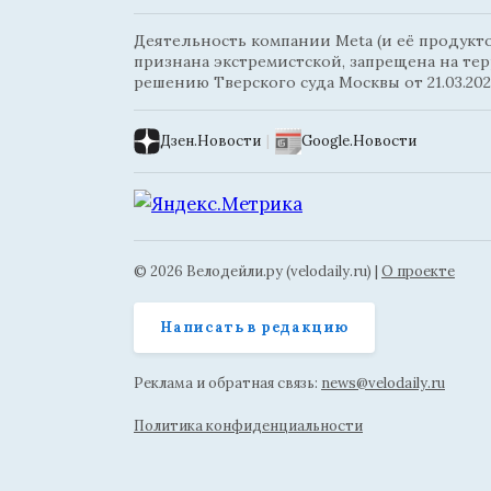
Деятельность компании Meta (и её продуктов
признана экстремистской, запрещена на те
решению Тверского суда Москвы от 21.03.202
Дзен.Новости
|
Google.Новости
© 2026 Велодейли.ру (velodaily.ru) |
О проекте
Написать в редакцию
Реклама и обратная связь:
news@velodaily.ru
Политика конфиденциальности