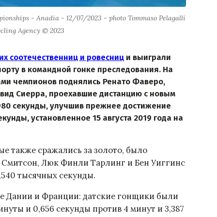
ionships - Anadia - 12/07/2023 - photo Tommaso Pelagalli
ycling Agency © 2023
оих соотечественниц и ровесниц
и выиграли
орту в командной гонке преследования. На
ами чемпионов поднялись Ренато Фаверо,
вид Сиерра, проехавшие дистанцию с новым
980 секунды, улучшив прежнее достижение
екунды, установленное 15 августа 2019 года на
е также сражались за золото, было
 Смитсон, Люк Финли Тарлинг и Бен Уиггинс
,540 тысячных секунды.
е Дании и Франции: датские гонщики были
нуты и 0,656 секунды против 4 минут и 3,387