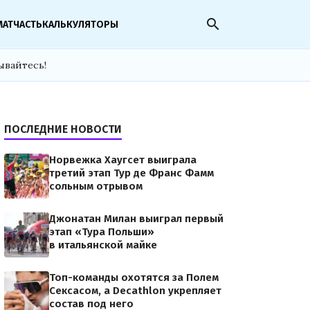
search
МАТЧАСТЬ
КАЛЬКУЛЯТОРЫ
ывайтесь!
ПОСЛЕДНИЕ НОВОСТИ
Норвежка Хаугсет выиграла
третий этап Тур де Франс Фамм
сольным отрывом
Джонатан Милан выиграл первый
этап «Тура Польши»
в итальянской майке
Топ-команды охотятся за Полем
Сексасом, а Decathlon укрепляет
состав под него