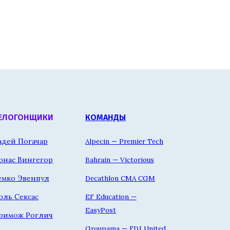
ЕЛОГОНЩИКИ
КОМАНДЫ
адей Погачар
Alpecin — Premier Tech
онас Вингегор
Bahrain — Victorious
емко Эвенпул
Decathlon CMA CGM
оль Сексас
EF Education —
EasyPost
римож Роглич
Groupama — FDJ United