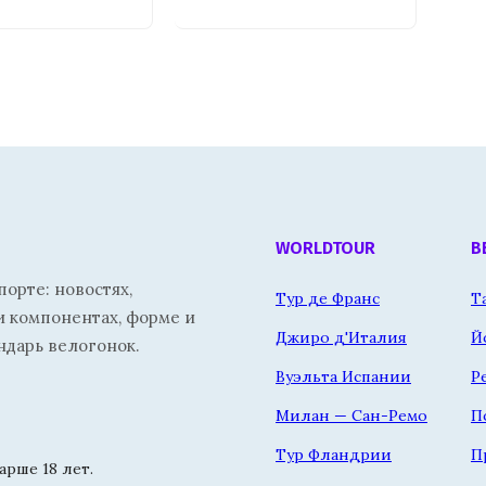
WORLDTOUR
В
орте: новостях,
Тур де Франс
Т
и компонентах, форме и
Джиро д'Италия
Й
ндарь велогонок.
Вуэльта Испании
Р
Милан — Сан-Ремо
П
Тур Фландрии
П
рше 18 лет.