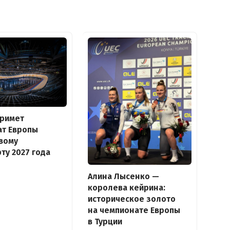
примет
ат Европы
вому
ту 2027 года
Алина Лысенко —
королева кейрина:
историческое золото
на чемпионате Европы
в Турции