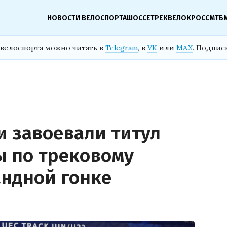
НОВОСТИ ВЕЛОСПОРТА
ШОССЕ
ТРЕК
ВЕЛОКРОСС
МТБ
велоспорта можно читать в
Telegram
, в
VK
или
MAX
. Подпис
 завоевали титул
 по трековому
андной гонке