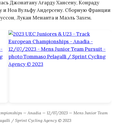
лась Джонатану Агарду Хансену, Конраду
ту и Ноа Вульфу Андерсену. Сборную Франции
уссон, Лукан Менанта и Маэль Захем.
ampionships — Anadia — 12/07/2023 — Mens Junior Team
agalli / Sprint Cycling Agency © 2023