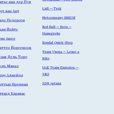
атье ван дер Пул
Lidl — Trek
аут ван Арт
Netcompany INEOS
адс Педерсен
Red Bull — Bora —
дам Йейтс
Hansgrohe
уан Аюсо
Soudal Quick-Step
аттео Йоргенсон
Team Visma — Lease a
саак Дель Торо
Bike
оль Манье
UAE Team Emirates —
XRG
оау Алмейда
XDS Astana
эттью Бреннан
ичард Карапас