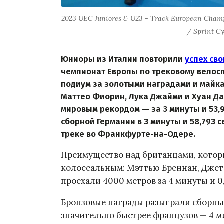
2023 UEC Juniores & U23 - Track European Champ
/ Sprint C
Юниоры из Италии повторили
успех св
чемпионат Европы по трековому велосп
подиум за золотыми наградами и майк
Маттео Фиорин, Лука Джайми и Хуан Да
мировым рекордом — за 3 минуты и 53,
сборной Германии в 3 минуты и 58,793 с
треке во Франкфурте-на-Одере.
Преимущество над британцами, которы
колоссальным: Мэттью Бреннан, Джет
проехали 4000 метров за 4 минуты и 0
Бронзовые награды разыграли сборны
значительно быстрее французов — 4 ми