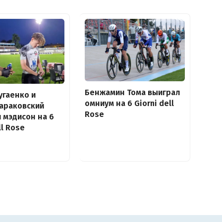
Бенжамин Тома выиграл
угаенко и
омниум на 6 Giorni dell
араковский
Rose
 мэдисон на 6
ll Rose