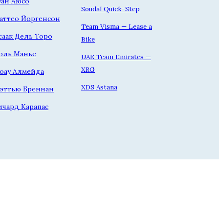
уан Аюсо
Soudal Quick-Step
аттео Йоргенсон
Team Visma — Lease a
саак Дель Торо
Bike
оль Манье
UAE Team Emirates —
XRG
оау Алмейда
XDS Astana
эттью Бреннан
ичард Карапас