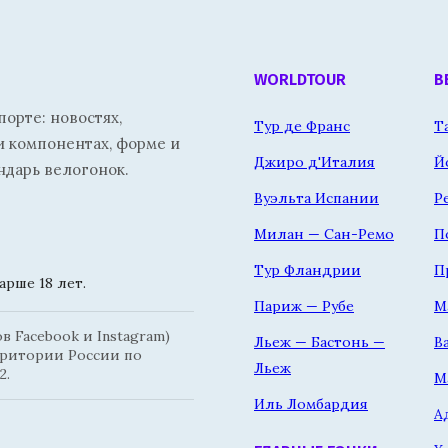
WORLDTOUR
В
орте: новостях,
Тур де Франс
Т
и компонентах, форме и
Джиро д'Италия
Й
ндарь велогонок.
Вуэльта Испании
Р
Милан — Сан-Ремо
П
Тур Фландрии
П
рше 18 лет.
Париж — Рубе
М
 Facebook и Instagram)
Льеж — Бастонь —
В
рритории России по
Льеж
2.
М
Иль Ломбардия
А