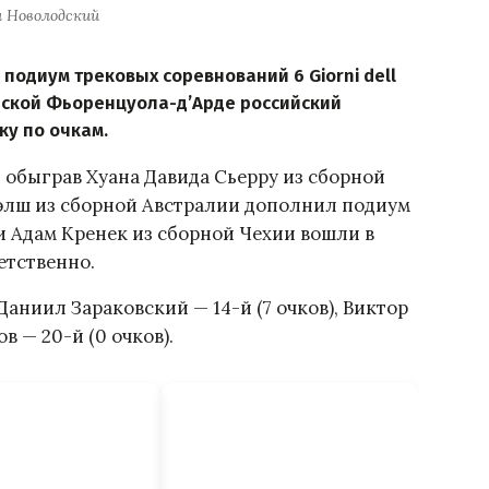
 Новолодский
подиум трековых соревнований 6 Giorni dell
нской Фьоренцуола-д’Арде российский
ку по очкам.
 обыграв Хуана Давида Сьерру из сборной
Уэлш из сборной Австралии дополнил подиум
e и Адам Кренек из сборной Чехии вошли в
етственно.
Даниил Зараковский — 14-й (7 очков), Виктор
ов — 20-й (0 очков).