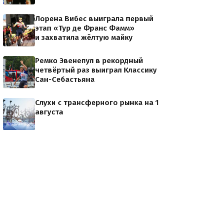
Лорена Вибес выиграла первый
этап «Тур де Франс Фамм»
и захватила жёлтую майку
Ремко Эвенепул в рекордный
четвёртый раз выиграл Классику
Сан-Себастьяна
Слухи с трансферного рынка на 1
августа