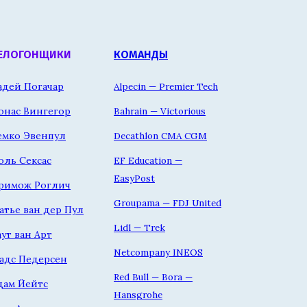
ЕЛОГОНЩИКИ
КОМАНДЫ
адей Погачар
Alpecin — Premier Tech
онас Вингегор
Bahrain — Victorious
емко Эвенпул
Decathlon CMA CGM
оль Сексас
EF Education —
EasyPost
римож Роглич
Groupama — FDJ United
атье ван дер Пул
Lidl — Trek
аут ван Арт
Netcompany INEOS
адс Педерсен
Red Bull — Bora —
дам Йейтс
Hansgrohe