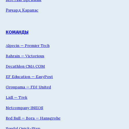
Ричард Карапас
КОМАНДЫ
Alpecin — Premier Tech
Bahrain — Victorious
Decathlon CMA CGM
EF Education — EasyPost
Groupama — FDJ United
Lidl — Trek
Netcompany INEOS
Red Bull — Bora — Hansgrohe
Soudal Quick-Step