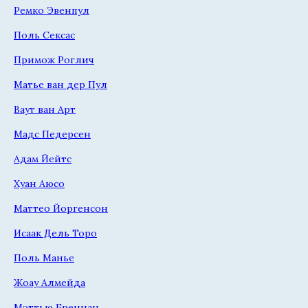
Ремко Эвенпул
Поль Сексас
Примож Роглич
Матье ван дер Пул
Ваут ван Арт
Мадс Педерсен
Адам Йейтс
Хуан Аюсо
Маттео Йоргенсон
Исаак Дель Торо
Поль Манье
Жоау Алмейда
Мэттью Бреннан