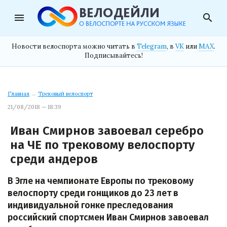
menu
search
Новости велоспорта можно читать в
Telegram
, в
VK
или
MAX
.
Подписывайтесь!
Главная
→
Трековый велоспорт
21/08/2018 — 18:39
Иван Смирнов завоевал серебро
на ЧЕ по трековому велоспорту
среди андеров
В Эгле на чемпионате Европы по трековому
велоспорту среди гонщиков до 23 лет в
индивидуальной гонке преследования
российский спортсмен Иван Смирнов завоевал