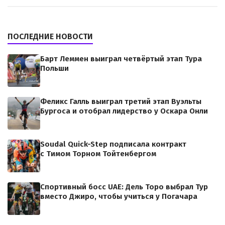
ПОСЛЕДНИЕ НОВОСТИ
Барт Леммен выиграл четвёртый этап Тура
Польши
Феликс Галль выиграл третий этап Вуэльты
Бургоса и отобрал лидерство у Оскара Онли
Soudal Quick-Step подписала контракт
с Тимом Торном Тойтенбергом
Спортивный босс UAE: Дель Торо выбрал Тур
вместо Джиро, чтобы учиться у Погачара