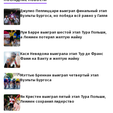
Джулио Пеллиццари выиграл финальный этап
Вуэльты Бургоса, но победа всё равно у Галля
Луи Барре выиграл шестой этап Тура Польши,
а Леммен потерял желтую майку
Кася Невядома выиграла этап Тур де Франс
Фамм на Ванту и желтую майку
Мэттью Бреннан выиграл четвертый этап
Вуэльты Бургоса
Ян Кристен выиграл пятый этап Тура Польши,
Леммен сохранил лидерство