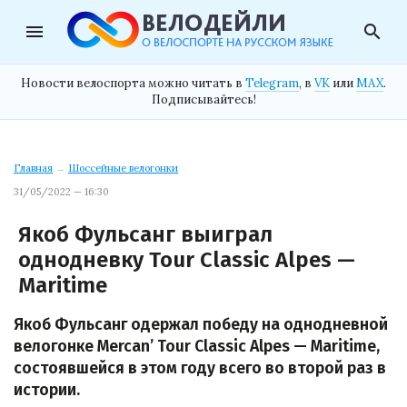
menu
search
Новости велоспорта можно читать в
Telegram
, в
VK
или
MAX
.
Подписывайтесь!
Главная
→
Шоссейные велогонки
31/05/2022 — 16:30
Якоб Фульсанг выиграл
однодневку Tour Classic Alpes —
Maritime
Якоб Фульсанг одержал победу на однодневной
велогонке Mercan’ Tour Classic Alpes — Maritime,
состоявшейся в этом году всего во второй раз в
истории.