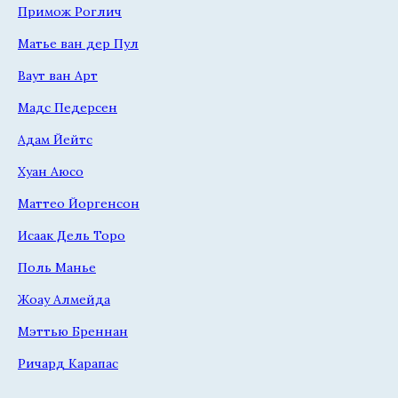
Примож Роглич
Матье ван дер Пул
Ваут ван Арт
Мадс Педерсен
Адам Йейтс
Хуан Аюсо
Маттео Йоргенсон
Исаак Дель Торо
Поль Манье
Жоау Алмейда
Мэттью Бреннан
Ричард Карапас