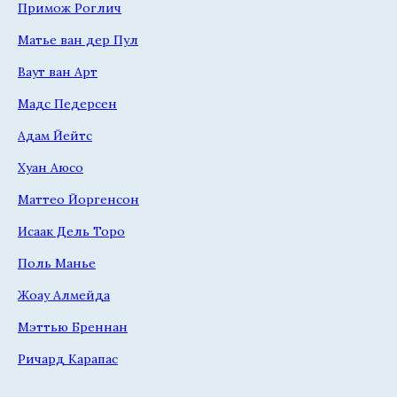
Примож Роглич
Матье ван дер Пул
Ваут ван Арт
Мадс Педерсен
Адам Йейтс
Хуан Аюсо
Маттео Йоргенсон
Исаак Дель Торо
Поль Манье
Жоау Алмейда
Мэттью Бреннан
Ричард Карапас