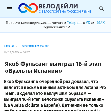
menu
search
Новости велоспорта можно читать в
Telegram
, в
VK
или
MAX
.
Подписывайтесь!
Главная
→
Шоссейные велогонки
11/09/2019 — 06:37
Якоб Фульсанг выиграл 16-й этап
«Вуэльты Испании»
Якоб Фульсанг в очередной раз доказал, что
является весьма ценным активом для Astana Pro
Team, и сделал это наилучшим образом —
выиграл 16-й этап велогонки «Вуэльта Испании»
(La Vuelta ciclista a España). Датчанин не только