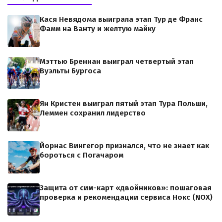
Кася Невядома выиграла этап Тур де Франс
Фамм на Ванту и желтую майку
Мэттью Бреннан выиграл четвертый этап
Вуэльты Бургоса
Ян Кристен выиграл пятый этап Тура Польши,
Леммен сохранил лидерство
Йорнас Вингегор признался, что не знает как
бороться с Погачаром
Защита от сим-карт «двойников»: пошаговая
проверка и рекомендации сервиса Нокс (NOX)