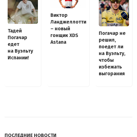
Виктор
Ланджеллотти
– новый
Тадей
Погачар не
гонщик XDS
Погачар
решил,
Astana
едет
поедет ли
на Вуэльту
на Вуэльту,
Испании!
чтобы
избежать
выгорания
ПОСЛЕДНИЕ НОВОСТИ