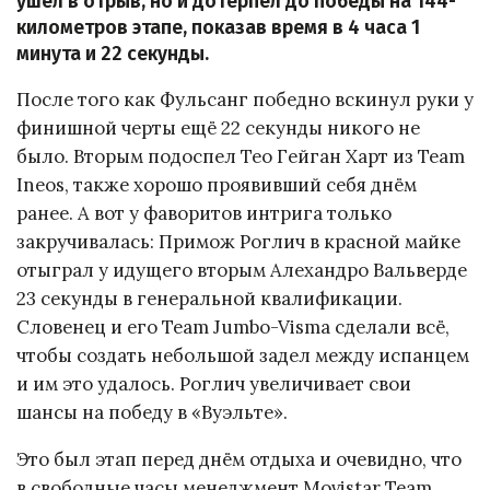
ушёл в отрыв, но и дотерпел до победы на 144-
километров этапе, показав время в 4 часа 1
минута и 22 секунды.
После того как Фульсанг победно вскинул руки у
финишной черты ещё 22 секунды никого не
было. Вторым подоспел Тео Гейган Харт из Team
Ineos, также хорошо проявивший себя днём
ранее. А вот у фаворитов интрига только
закручивалась: Примож Роглич в красной майке
отыграл у идущего вторым Алехандро Вальверде
23 секунды в генеральной квалификации.
Словенец и его Team Jumbo-Visma сделали всё,
чтобы создать небольшой задел между испанцем
и им это удалось. Роглич увеличивает свои
шансы на победу в «Вуэльте».
Это был этап перед днём отдыха и очевидно, что
в свободные часы менеджмент Movistar Team