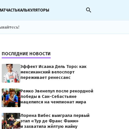
search
МАТЧАСТЬ
КАЛЬКУЛЯТОРЫ
ывайтесь!
ПОСЛЕДНИЕ НОВОСТИ
Эффект Исаака Дель Торо: как
мексиканский велоспорт
переживает ренессанс
Ремко Эвенепул после рекордной
победы в Сан-Себастьяне
нацелился на чемпионат мира
Лорена Вибес выиграла первый
этап «Тур де Франс Фамм»
и захватила жёлтую майку