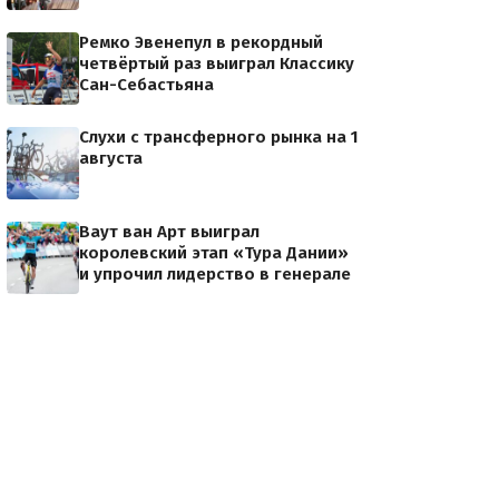
Ремко Эвенепул в рекордный
n / Madinat Zayed — Madinat Zayed-Adnoc School (189km)/ Al Fahim 
четвёртый раз выиграл Классику
Сан-Себастьяна
Слухи с трансферного рынка на 1
августа
Ваут ван Арт выиграл
королевский этап «Тура Дании»
и упрочил лидерство в генерале