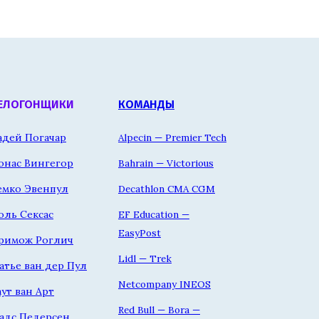
ЕЛОГОНЩИКИ
КОМАНДЫ
адей Погачар
Alpecin — Premier Tech
онас Вингегор
Bahrain — Victorious
емко Эвенпул
Decathlon CMA CGM
оль Сексас
EF Education —
EasyPost
римож Роглич
Lidl — Trek
атье ван дер Пул
Netcompany INEOS
аут ван Арт
Red Bull — Bora —
адс Педерсен