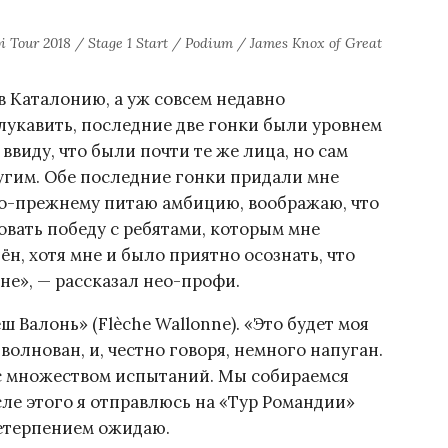
bi Tour 2018 / Stage 1 Start / Podium / James Knox of Great Britai
в Каталонию, а уж совсем недавно
 лукавить, последние две гонки были уровнем
ввиду, что были почти те же лица, но сам
угим. Обе последние гонки придали мне
по-прежнему питаю амбицию, воображаю, что
овать победу с ребятами, которым мне
ён, хотя мне и было приятно осознать, что
не», — рассказал нео-профи.
Валонь» (Flèche Wallonne). «Это будет моя
волнован, и, честно говоря, немного напуган.
 с множеством испытаний. Мы собираемся
сле этого я отправлюсь на «Тур Романдии»
нетерпением ожидаю.