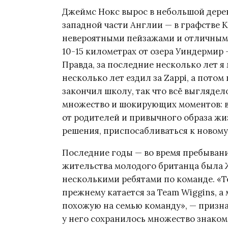
Джеймс Нокс вырос в небольшой дереву
западной части Англии — в графстве К
невероятными пейзажами и отличными
10-15 километрах от озера Уиндермир 
Правда, за последние несколько лет я
несколько лет ездил за Zappi, а потом
закончил школу, так что всё выглядел
множество и шокирующих моментов: ве
от родителей и привычного образа жи
решения, приспосабливаться к новому
Последние годы — во время пребывани
жительства молодого британца была Ж
несколькими ребятами по команде. «Те
прежнему катается за Team Wiggins, а 
похожую на семью команду», — призна
у него сохранилось множество знакомы