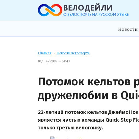
Новости 
Главная
→
Новости велоспорта
10/04/2018 — 14:43
Потомок кельтов р
дружелюбии в Quic
22-летний потомок кельтов Джеймс Нокс
является частью команды Quick-Step Flo
только третью велогонку.