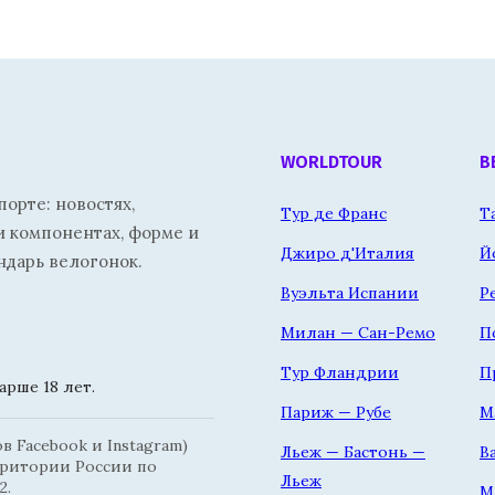
WORLDTOUR
В
орте: новостях,
Тур де Франс
Т
и компонентах, форме и
Джиро д'Италия
Й
ндарь велогонок.
Вуэльта Испании
Р
Милан — Сан-Ремо
П
Тур Фландрии
П
рше 18 лет.
Париж — Рубе
М
 Facebook и Instagram)
Льеж — Бастонь —
В
рритории России по
Льеж
2.
М