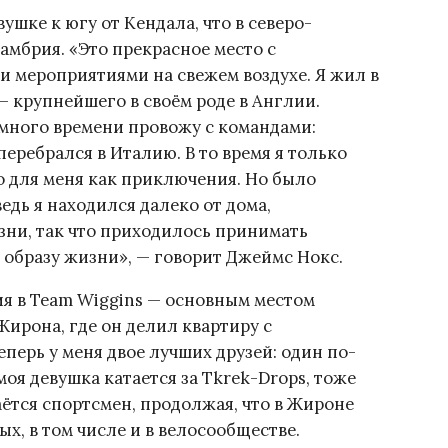
шке к югу от Кендала, что в северо-
амбрия. «Это прекрасное место с
 мероприятиями на свежем воздухе. Я жил в
— крупнейшего в своём роде в Англии.
 много времени провожу с командами:
 перебрался в Италию. В то время я только
о для меня как приключения. Но было
дь я находился далеко от дома,
зни, так что приходилось принимать
 образу жизни», — говорит Джеймс Нокс.
я в Team Wiggins — основным местом
ирона, где он делил квартиру с
перь у меня двое лучших друзей: один по-
моя девушка катается за Tkrek-Drops, тоже
ётся спортсмен, продолжая, что в Жироне
х, в том числе и в велосообществе.