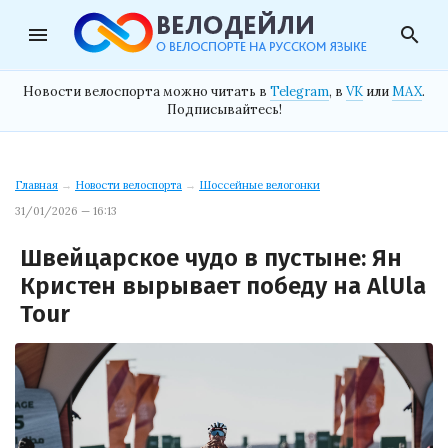
menu
search
Новости велоспорта можно читать в
Telegram
, в
VK
или
MAX
.
Подписывайтесь!
Главная
→
Новости велоспорта
→
Шоссейные велогонки
31/01/2026 — 16:13
Швейцарское чудо в пустыне: Ян
Кристен вырывает победу на AlUla
Tour