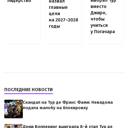
выбрал Тур
лидерство
назвал
вместо
главные
Джиро,
цели
чтобы
на 2027–2028
учиться
годы
у Погачара
ПОСЛЕДНИЕ НОВОСТИ
Скандал на Тур де Франс Фамм: Невядома
подала жалобу на блокировку
Деми Воллеринг выиграла 8-й этап Тур де