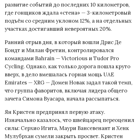
развитие событий до последних 10 километров,
где гонщиков ждала «стена» — 3-километровый
подъём со средним уклоном 12%, а на отдельных
участках достигавший невероятных 20%.
Ранний отрыв дня, в который вошли Дрис Де
Бондт и Милан Фретин, контролировался
командами Bahrain — Victorious и Tudor Pro
Cycling. Однако, как только дорога пошла круто
вверх, в дело вмешалась горная мощь UAE
Emirates — XRG — Домен Новак задал такой темп,
что группа фаворитов, включая лидера общего
зачета Симона Вуасара, начала рассыпаться.
Ян Кристен предпринял первую атаку.
Изначально казалось, что швейцарец переоценил
силы: Серхио Игита, Маури Вансевенант и Хенк
Мулубрхан сумели закрыть просвет. Кристен