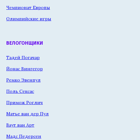
Чемпионат Европы
Олимпийские игры
ВЕЛОГОНЩИКИ
Тадей Погачар
Йонас Вингегор
Ремко Эвенпул
Поль Сексас
Примож Роглич
Матье ван дер Пул
Ваут ван Арт
Мадс Педерсен