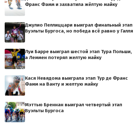
Франс Фамм и захватила жёлтую майку
Джулио Пеллиццари выиграл финальный этап
Вуэльты Бургоса, но победа всё равно у Галля
Луи Барре выиграл шестой этап Тура Польши,
а Леммен потерял желтую майку
Кася Невядома выиграла этап Тур де Франс
Фамм на Ванту и желтую майку
Мэттью Бреннан выиграл четвертый этап
Вуэльты Бургоса