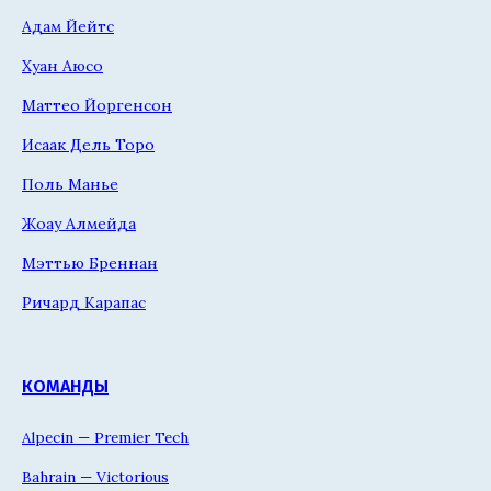
Адам Йейтс
Хуан Аюсо
Маттео Йоргенсон
Исаак Дель Торо
Поль Манье
Жоау Алмейда
Мэттью Бреннан
Ричард Карапас
КОМАНДЫ
Alpecin — Premier Tech
Bahrain — Victorious