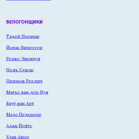
ВЕЛОГОНЩИКИ
Тадей Погачар
Йонас Вингегор
Ремко Эвенпул
Поль Сексас
Примож Роглич
Матье ван дер Пул
Ваут ван Арт
Мадс Педерсен
Адам Йейтс
Хуан Аюсо