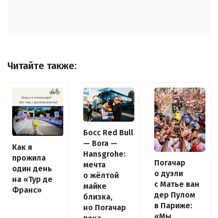
Читайте также:
Босс Red Bull
— Bora —
Как я
Hansgrohe:
прожила
Погачар
мечта
один день
о дуэли
о жёлтой
на «Тур де
с Матье ван
майке
Франс»
дер Пулом
близка,
в Париже:
но Погачар
«Мы