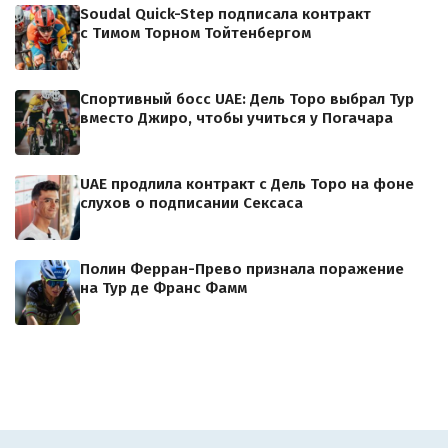
Soudal Quick-Step подписала контракт
с Тимом Торном Тойтенбергом
Спортивный босс UAE: Дель Торо выбрал Тур
вместо Джиро, чтобы учиться у Погачара
UAE продлила контракт с Дель Торо на фоне
слухов о подписании Сексаса
Полин Ферран-Прево признала поражение
на Тур де Франс Фамм