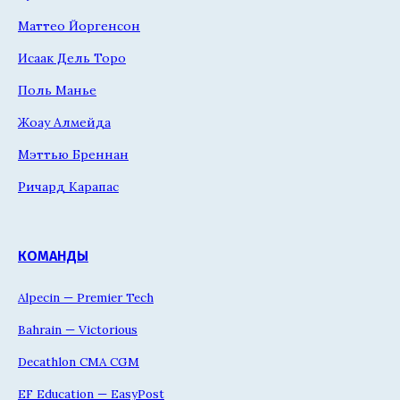
Маттео Йоргенсон
Исаак Дель Торо
Поль Манье
Жоау Алмейда
Мэттью Бреннан
Ричард Карапас
КОМАНДЫ
Alpecin — Premier Tech
Bahrain — Victorious
Decathlon CMA CGM
EF Education — EasyPost