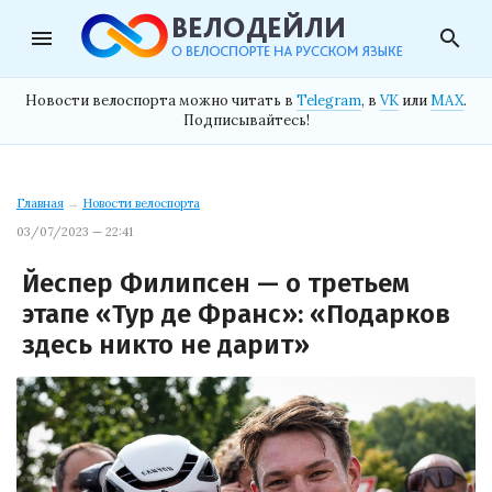
menu
search
Новости велоспорта можно читать в
Telegram
, в
VK
или
MAX
.
Подписывайтесь!
Главная
→
Новости велоспорта
03/07/2023 — 22:41
Йеспер Филипсен — о третьем
этапе «Тур де Франс»: «Подарков
здесь никто не дарит»