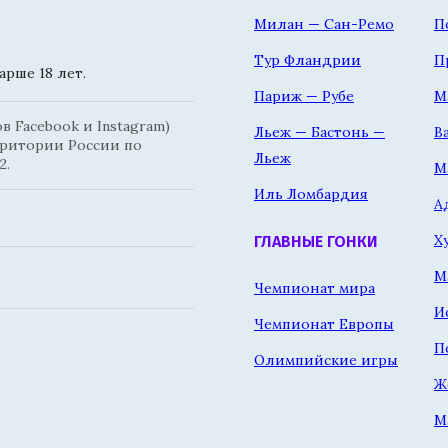
Милан — Сан-Ремо
П
Тур Фландрии
П
рше 18 лет.
Париж — Рубе
М
 Facebook и Instagram)
Льеж — Бастонь —
В
рритории России по
Льеж
2.
М
Иль Ломбардия
А
Х
ГЛАВНЫЕ ГОНКИ
М
Чемпионат мира
И
Чемпионат Европы
П
Олимпийские игры
Ж
М