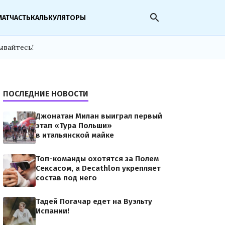
search
МАТЧАСТЬ
КАЛЬКУЛЯТОРЫ
ывайтесь!
ПОСЛЕДНИЕ НОВОСТИ
Джонатан Милан выиграл первый
этап «Тура Польши»
в итальянской майке
Топ-команды охотятся за Полем
Сексасом, а Decathlon укрепляет
состав под него
Тадей Погачар едет на Вуэльту
Испании!