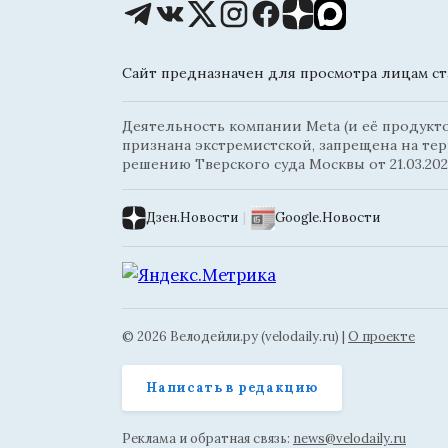
Сайт предназначен для просмотра лицам ста
Деятельность компании Meta (и её продуктов
признана экстремистской, запрещена на те
решению Тверского суда Москвы от 21.03.202
Дзен.Новости
|
Google.Новости
© 2026 Велодейли.ру (velodaily.ru) |
О проекте
Написать в редакцию
Реклама и обратная связь:
news@velodaily.ru