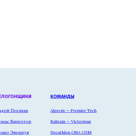
ЕЛОГОНЩИКИ
КОМАНДЫ
адей Погачар
Alpecin — Premier Tech
онас Вингегор
Bahrain — Victorious
емко Эвенпул
Decathlon CMA CGM