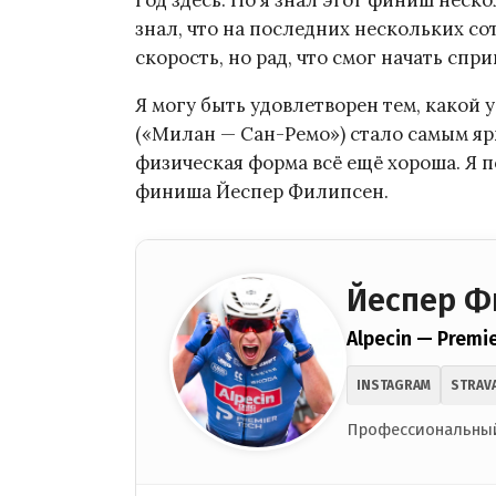
год здесь. Но я знал этот финиш нескол
знал, что на последних нескольких с
скорость, но рад, что смог начать спр
Я могу быть удовлетворен тем, какой 
(«Милан — Сан-Ремо») стало самым ярк
физическая форма всё ещё хороша. Я п
финиша Йеспер Филипсен.
Йеспер Ф
Alpecin — Premi
INSTAGRAM
STRAV
Профессиональный