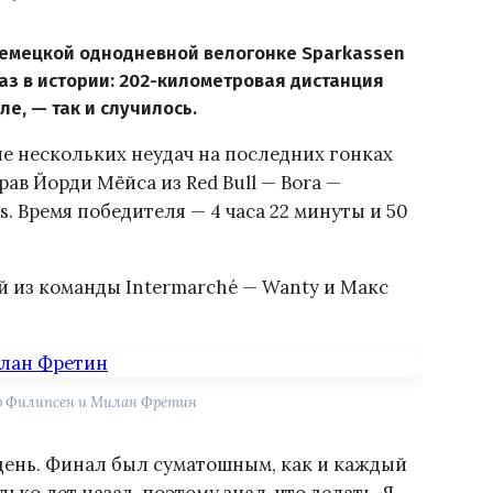
емецкой однодневной велогонке Sparkassen
раз в истории: 202-километровая дистанция
е, — так и случилось.
ле нескольких неудач на последних гонках
рав Йорди Мёйса из Red Bull — Bora —
s. Время победителя — 4 часа 22 минуты и 50
из команды Intermarché — Wanty и Макс
ер Филипсен и Милан Фретин
день. Финал был суматошным, как и каждый