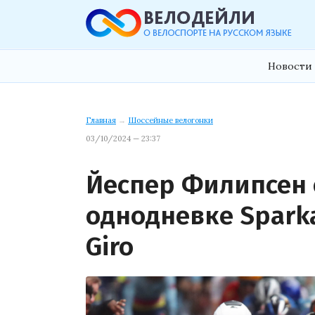
Новости 
Главная
→
Шоссейные велогонки
03/10/2024 — 23:37
Йеспер Филипсен 
однодневке Spark
Giro