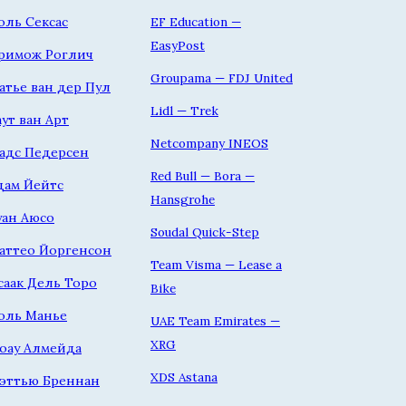
оль Сексас
EF Education —
EasyPost
римож Роглич
Groupama — FDJ United
атье ван дер Пул
Lidl — Trek
аут ван Арт
Netcompany INEOS
адс Педерсен
Red Bull — Bora —
дам Йейтс
Hansgrohe
уан Аюсо
Soudal Quick-Step
аттео Йоргенсон
Team Visma — Lease a
саак Дель Торо
Bike
оль Манье
UAE Team Emirates —
XRG
оау Алмейда
XDS Astana
эттью Бреннан