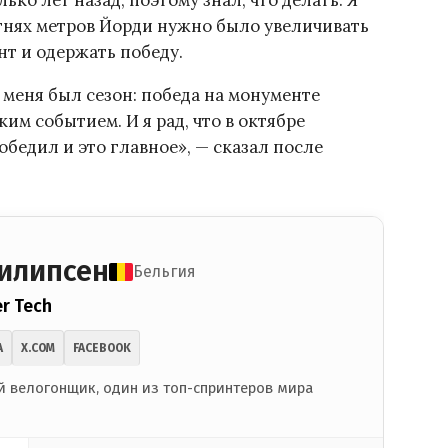
ько лет назад, поэтому знал, что делать. Я
отнях метров Йорди нужно было увеличивать
инт и одержать победу.
у меня был сезон: победа на монументе
им событием. И я рад, что в октябре
обедил и это главное», — сказал после
илипсен
Бельгия
er Tech
A
X.COM
FACEBOOK
 велогонщик, один из топ-спринтеров мира