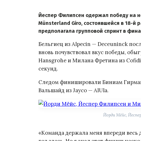
Йеспер Филипсен одержал победу на н
Münsterland Giro, состоявшейся в 18-й 
предполагала групповой спринт в финал
Бельгиец из Alpecin — Deceuninck пос
вновь почувствовал вкус победы, обыг
Hansgrohe и Милана Фретина из Cofidi
секунд.
Следом финишировали Биниам Гирмай 
Вальшайд из Jayco — AlUla.
Йорди Мёйс, Йесп
«Команда держала меня впереди весь 