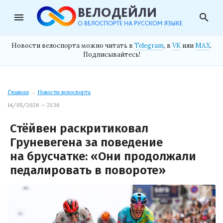
menu
search
Новости велоспорта можно читать в
Telegram
, в
VK
или
MAX
.
Подписывайтесь!
Главная
→
Новости велоспорта
14/05/2026 — 21:36
Стёйвен раскритиковал
Груневегена за поведение
на брусчатке: «Они продолжали
педалировать в повороте»