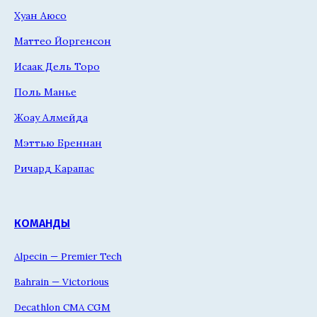
Хуан Аюсо
Маттео Йоргенсон
Исаак Дель Торо
Поль Манье
Жоау Алмейда
Мэттью Бреннан
Ричард Карапас
КОМАНДЫ
Alpecin — Premier Tech
Bahrain — Victorious
Decathlon CMA CGM