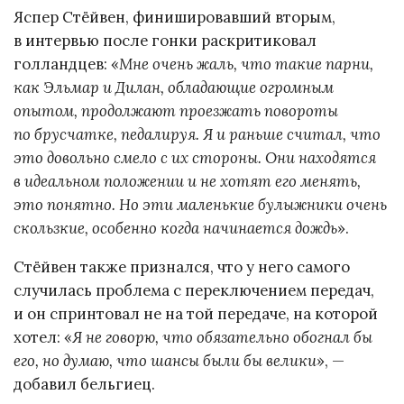
Яспер Стёйвен, финишировавший вторым,
в интервью после гонки раскритиковал
голландцев: «
Мне очень жаль, что такие парни,
как Эльмар и Дилан, обладающие огромным
опытом, продолжают проезжать повороты
по брусчатке, педалируя. Я и раньше считал, что
это довольно смело с их стороны. Они находятся
в идеальном положении и не хотят его менять,
это понятно. Но эти маленькие булыжники очень
скользкие, особенно когда начинается дождь
».
Стёйвен также признался, что у него самого
случилась проблема с переключением передач,
и он спринтовал не на той передаче, на которой
хотел: «
Я не говорю, что обязательно обогнал бы
его, но думаю, что шансы были бы велики
», —
добавил бельгиец.