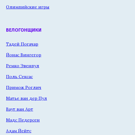
Олимпийские игры
ВЕЛОГОНЩИКИ
Тадей Погачар
Йонас Вингегор
Ремко Эвенпул
Поль Сексас
Примож Роглич
Матье ван дер Пул
Ваут ван Арт
Мадс Педерсен
Адам Йейтс