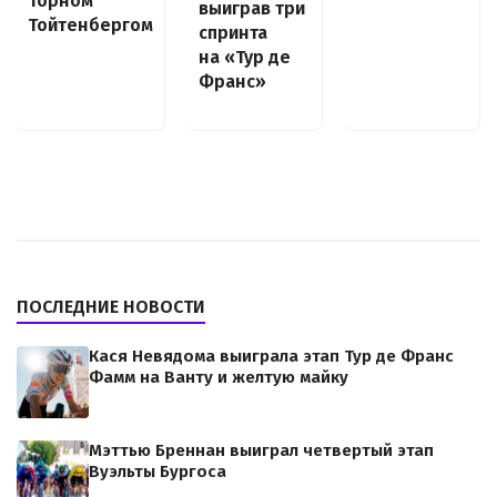
Торном
выиграв три
Тойтенбергом
спринта
на «Тур де
Франс»
ПОСЛЕДНИЕ НОВОСТИ
Кася Невядома выиграла этап Тур де Франс
Фамм на Ванту и желтую майку
Мэттью Бреннан выиграл четвертый этап
Вуэльты Бургоса