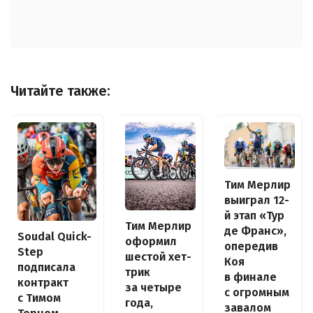
Читайте также:
Тим Мерлир
выиграл 12-
й этап «Тур
Тим Мерлир
де Франс»,
Soudal Quick-
оформил
опередив
Step
шестой хет-
Коя
подписала
трик
в финале
контракт
за четыре
с огромным
с Тимом
года,
завалом