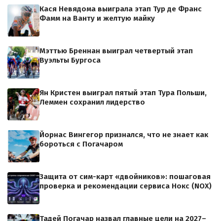
Кася Невядома выиграла этап Тур де Франс
Фамм на Ванту и желтую майку
Мэттью Бреннан выиграл четвертый этап
Вуэльты Бургоса
Ян Кристен выиграл пятый этап Тура Польши,
Леммен сохранил лидерство
Йорнас Вингегор признался, что не знает как
бороться с Погачаром
Защита от сим-карт «двойников»: пошаговая
проверка и рекомендации сервиса Нокс (NOX)
Тадей Погачар назвал главные цели на 2027–