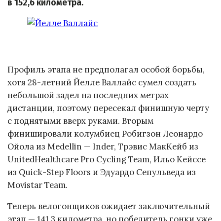
в 152,6 километра.
Профиль этапа не предполагал особой борьбы,
хотя 28-летний Йелле Валлайс сумел создать
небольшой задел на последних метрах
дистанции, поэтому пересекал финишную черту
с поднятыми вверх руками. Вторым
финишировали колумбиец Робигзон Леонардо
Ойола из Medellin — Inder, Трэвис МакКейб из
UnitedHealthcare Pro Cycling Team, Ильо Кейссе
из Quick-Step Floors и Эдуардо Сепульведа из
Movistar Team.
Теперь велогонщиков ожидает заключительный
этап — 141,3 километра, но победитель гонки уже