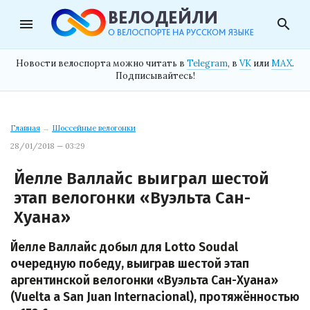
menu
search
Новости велоспорта можно читать в
Telegram
, в
VK
или
MAX
.
Подписывайтесь!
Главная
→
Шоссейные велогонки
28/01/2018 — 03:29
Йелле Валлайс выиграл шестой
этап велогонки «Вуэльта Сан-
Хуана»
Йелле Валлайс добыл для Lotto Soudal
очередную победу, выиграв шестой этап
аргентинской велогонки «Вуэльта Сан-Хуана»
(Vuelta a San Juan Internacional), протяжённостью