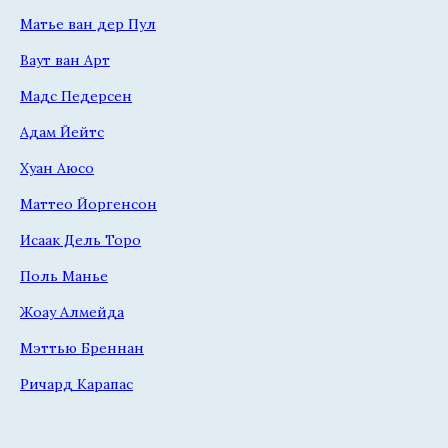
Матье ван дер Пул
Ваут ван Арт
Мадс Педерсен
Адам Йейтс
Хуан Аюсо
Маттео Йоргенсон
Исаак Дель Торо
Поль Манье
Жоау Алмейда
Мэттью Бреннан
Ричард Карапас