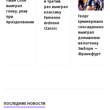
Лиам Слок
в третий
выиграл
раз выиграл
гонку, упав
классику
Георг
при
Famenne
Циммерманн
праздновании
Ardenne
сенсационно
Classic
выиграл
домашнюю
велогонку
Эшборн —
Франкфурт
ПОСЛЕДНИЕ НОВОСТИ