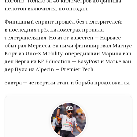
погоню. Только за 40 километров до финиша
пелотон включился, но опоздал.
Финишный спринт прошёл без телезрителей:
в последних трёх километрах пропала
телетрансляция. Но итог известен — Нарваес
обыграл Мёрисса. За ними финишировал Магнус
Корт из Uno-X Mobility, опередивший Марина ван
ден Берга из EF Education — EasyPost и Матье ван
дер Пула из Alpecin — Premier Tech.
Завтра — четвёртый этап, и борьба продолжится.