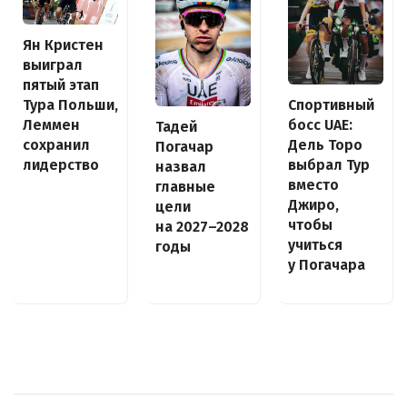
Ян Кристен
выиграл
пятый этап
Спортивный
Тура Польши,
босс UAE:
Леммен
Тадей
Дель Торо
сохранил
Погачар
выбрал Тур
лидерство
назвал
вместо
главные
Джиро,
цели
чтобы
на 2027–2028
учиться
годы
у Погачара