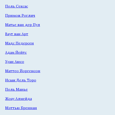
Поль Сексас
Примож Роглич
Матье ван дер Пул
Ваут ван Арт
Мадс Педерсен
Адам Йейтс
Хуан Аюсо
Маттео Йоргенсон
Исаак Дель Торо
Поль Манье
Жоау Алмейда
Мэттью Бреннан