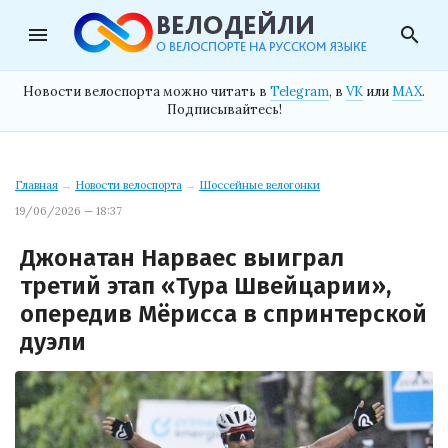
menu
search
Новости велоспорта можно читать в
Telegram
, в
VK
или
MAX
.
Подписывайтесь!
Главная
→
Новости велоспорта
→
Шоссейные велогонки
19/06/2026 — 18:37
Джонатан Нарваес выиграл
третий этап «Тура Швейцарии»,
опередив Мёрисса в спринтерской
дуэли